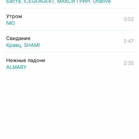
Баста
,
ICEGERGERT
,
МАКСИ ГРИН
,
Onative
Утром
3:02
NЮ
Свидание
2:47
Кравц
,
SHAMI
Нежные ладони
2:35
ALMARY