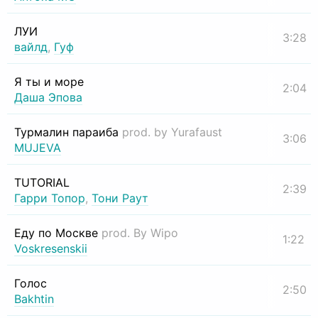
ЛУИ
3:28
вайлд
,
Гуф
Я ты и море
2:04
Даша Эпова
Турмалин параиба
prod. by Yurafaust
3:06
MUJEVA
TUTORIAL
2:39
Гарри Топор
,
Тони Раут
Еду по Москве
prod. By Wipo
1:22
Voskresenskii
Голос
2:50
Bakhtin