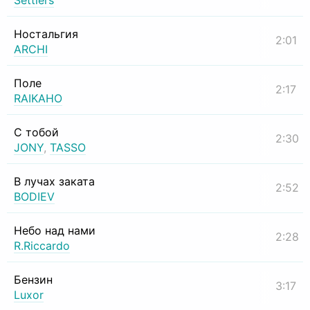
Settlers
Ностальгия
2:01
ARCHI
Поле
2:17
RAIKAHO
С тобой
2:30
JONY
,
TASSO
В лучах заката
2:52
BODIEV
Небо над нами
2:28
R.Riccardo
Бензин
3:17
Luxor