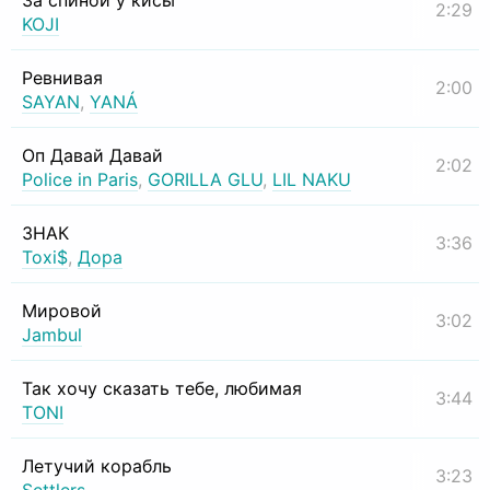
За спиной у кисы
2:29
KOJI
Ревнивая
2:00
SAYAN
,
YANÁ
Оп Давай Давай
2:02
Police in Paris
,
GORILLA GLU
,
LIL NAKU
ЗНАК
3:36
Toxi$
,
Дора
Мировой
3:02
Jambul
Так хочу сказать тебе, любимая
3:44
TONI
Летучий корабль
3:23