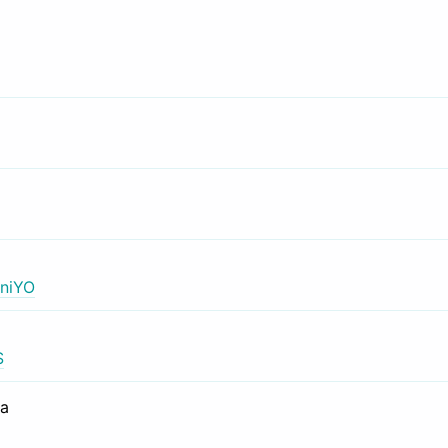
niYO
S
са