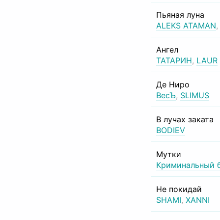
Пьяная луна
ALEKS ATAMAN
Ангел
ТАТАРИН
,
LAUR
Де Ниро
ВесЪ
,
SLIMUS
В лучах заката
BODIEV
Мутки
Криминальный 
Не покидай
SHAMI
,
XANNI