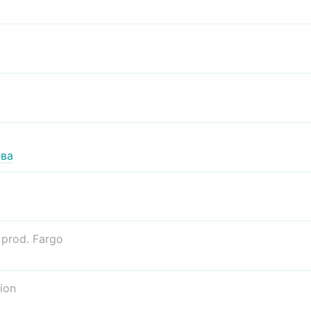
ва
о
prod. Fargo
ion