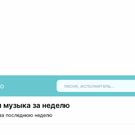
io
Н
 музыка за неделю
за последнюю неделю