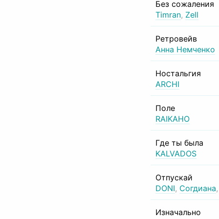
Без сожаления
Timran
,
Zell
Ретровейв
Анна Немченко
Ностальгия
ARCHI
Поле
RAIKAHO
Где ты была
KALVADOS
Отпускай
DONI
,
Согдиана
Изначально