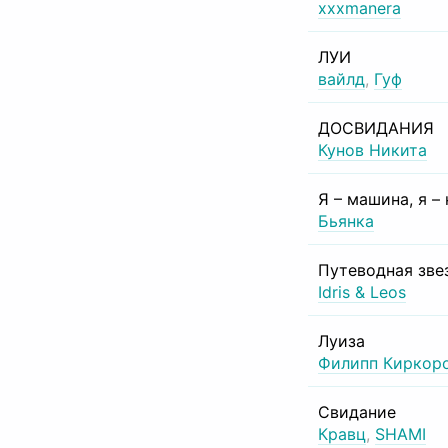
xxxmanera
ЛУИ
вайлд
,
Гуф
ДОСВИДАНИЯ
Кунов Никита
Я – машина, я –
Бьянка
Путеводная зве
Idris & Leos
Луиза
Филипп Киркор
Свидание
Кравц
,
SHAMI