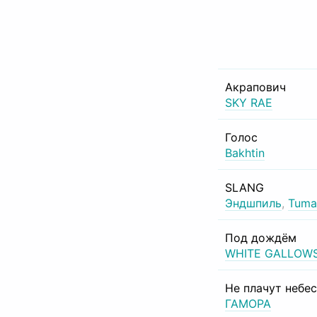
Акрапович
SKY RAE
Голос
Bakhtin
SLANG
Эндшпиль
,
Tuma
Под дождём
WHITE GALLOW
Не плачут небе
ГАМОРА