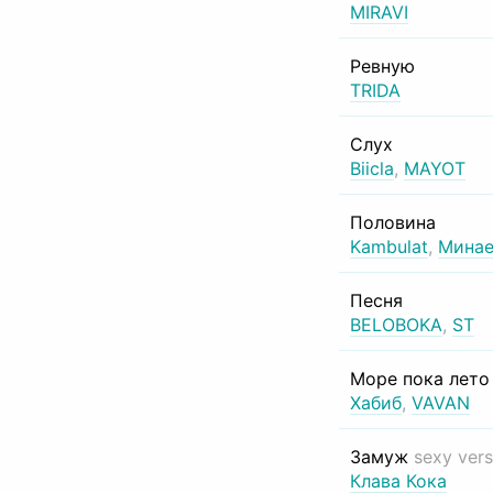
MIRAVI
Ревную
TRIDA
Слух
Biicla
,
MAYOT
Половина
Kambulat
,
Минае
Песня
BELOBOKA
,
ST
Море пока лет
Хабиб
,
VAVAN
Замуж
sexy vers
Клава Кока