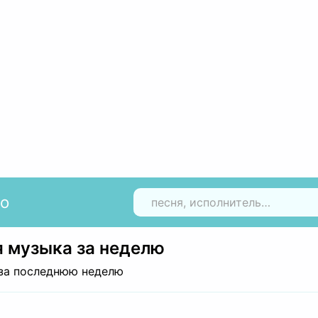
io
Н
 музыка за неделю
за последнюю неделю