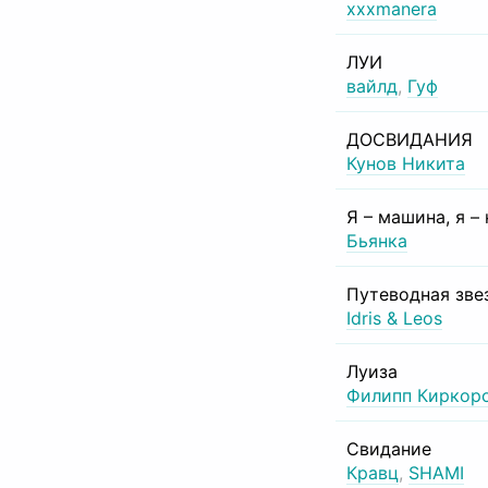
xxxmanera
ЛУИ
вайлд
,
Гуф
ДОСВИДАНИЯ
Кунов Никита
Я – машина, я –
Бьянка
Путеводная зве
Idris & Leos
Луиза
Филипп Киркор
Свидание
Кравц
,
SHAMI