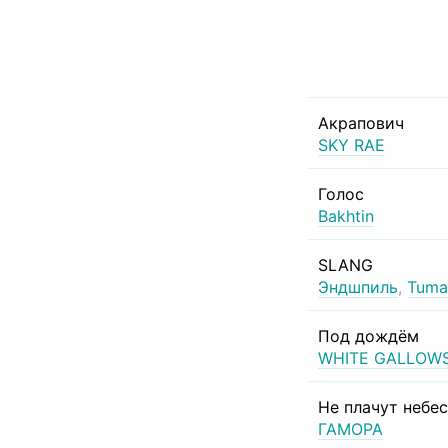
Акрапович
SKY RAE
Голос
Bakhtin
SLANG
Эндшпиль
,
Tuma
Под дождём
WHITE GALLOW
Не плачут небе
ГАМОРА