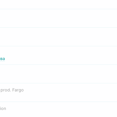
ва
о
prod. Fargo
ion