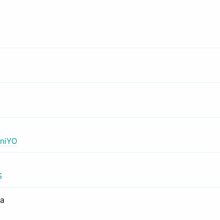
niYO
S
са