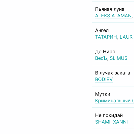
Пьяная луна
ALEKS ATAMAN
Ангел
ТАТАРИН
,
LAUR
Де Ниро
ВесЪ
,
SLIMUS
В лучах заката
BODIEV
Мутки
Криминальный 
Не покидай
SHAMI
,
XANNI