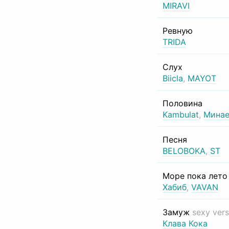
MIRAVI
Ревную
TRIDA
Слух
Biicla
,
MAYOT
Половина
Kambulat
,
Минае
Песня
BELOBOKA
,
ST
Море пока лет
Хабиб
,
VAVAN
Замуж
sexy vers
Клава Кока