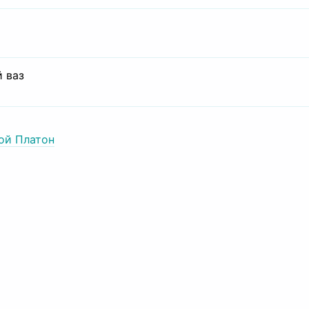
 ваз
ой Платон