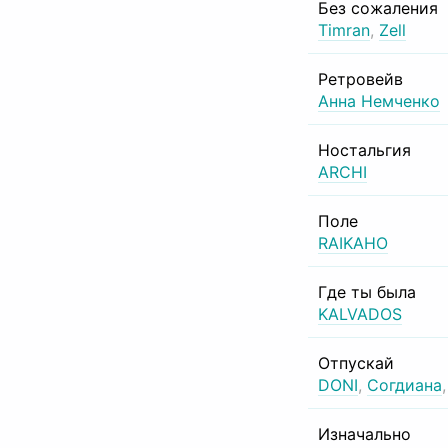
Без сожаления
Timran
,
Zell
Ретровейв
Анна Немченко
Ностальгия
ARCHI
Поле
RAIKAHO
Где ты была
KALVADOS
Отпускай
DONI
,
Согдиана
Изначально