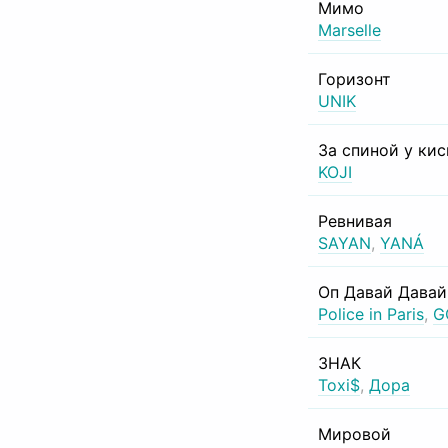
Мимо
Marselle
Горизонт
UNIK
За спиной у ки
KOJI
Ревнивая
SAYAN
,
YANÁ
Оп Давай Давай
Police in Paris
,
G
ЗНАК
Toxi$
,
Дора
Мировой