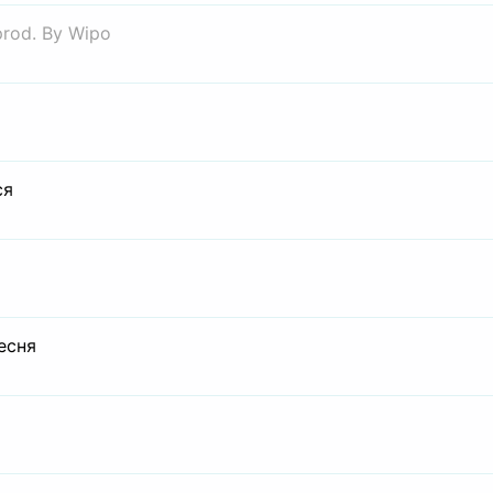
prod. By Wipo
ся
есня