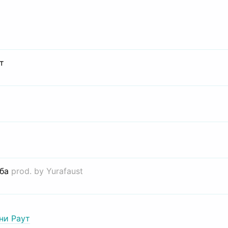
т
иба
prod. by Yurafaust
ни Раут