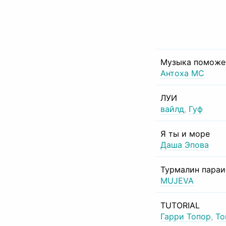
Музыка поможе
Антоха МС
ЛУИ
вайлд
,
Гуф
Я ты и море
Даша Эпова
Турмалин пара
MUJEVA
TUTORIAL
Гарри Топор
,
То