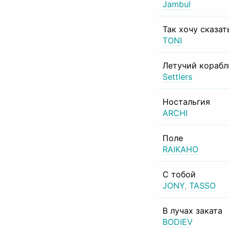
Jambul
Так хочу сказат
TONI
Летучий корабл
Settlers
Ностальгия
ARCHI
Поле
RAIKAHO
С тобой
JONY
,
TASSO
В лучах заката
BODIEV