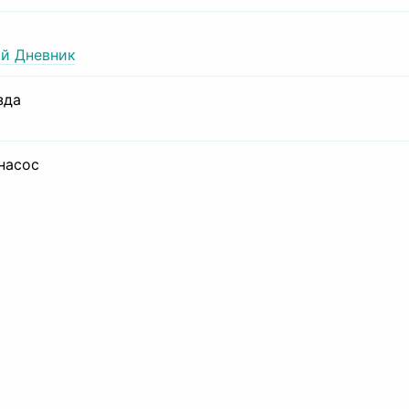
й Дневник
зда
 насос