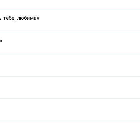
ь тебе, любимая
ь