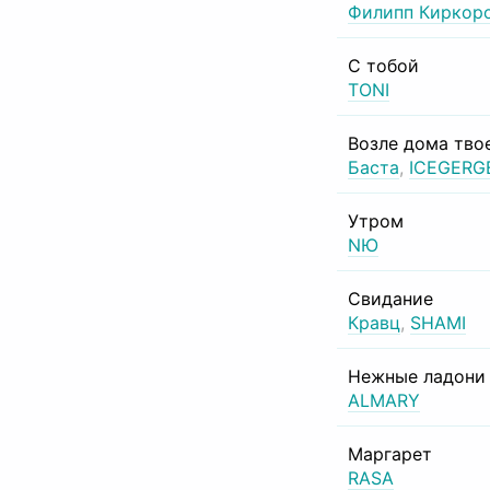
Филипп Киркор
С тобой
TONI
Возле дома тво
Баста
,
ICEGERG
Утром
NЮ
Свидание
Кравц
,
SHAMI
Нежные ладони
ALMARY
Маргарет
RASA