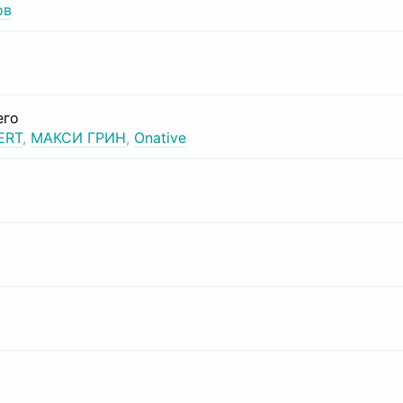
ов
его
ERT
,
МАКСИ ГРИН
,
Onative