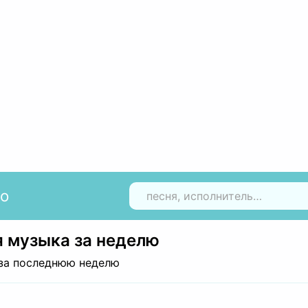
io
Н
 музыка за неделю
за последнюю неделю