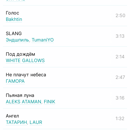
Голос
2:50
Bakhtin
SLANG
3:13
Эндшпиль
,
TumaniYO
Под дождём
2:14
WHITE GALLOWS
Не плачут небеса
2:47
ГАМОРА
Пьяная луна
3:16
ALEKS ATAMAN
,
FINIK
Ангел
1:32
ТАТАРИН
,
LAUR