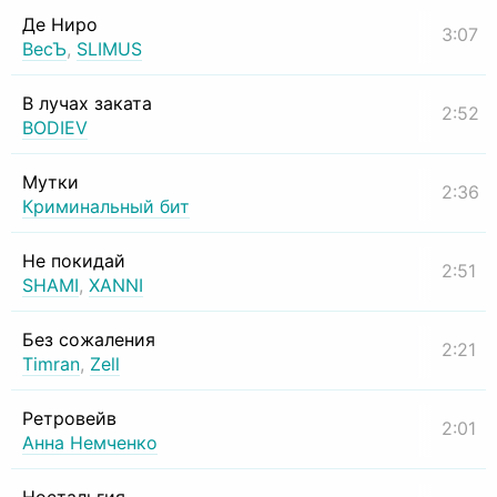
Де Ниро
3:07
ВесЪ
,
SLIMUS
В лучах заката
2:52
BODIEV
Мутки
2:36
Криминальный бит
Не покидай
2:51
SHAMI
,
XANNI
Без сожаления
2:21
Timran
,
Zell
Ретровейв
2:01
Анна Немченко