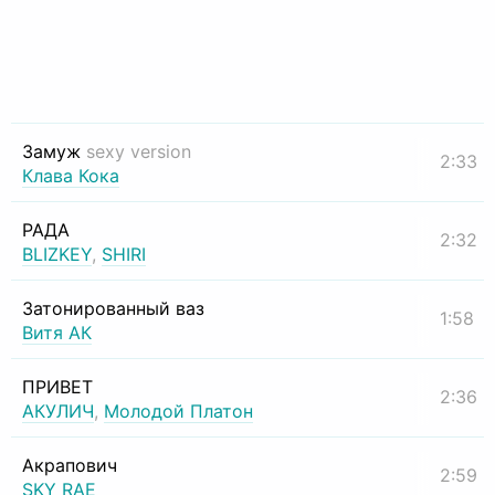
Замуж
sexy version
2:33
Клава Кока
РАДА
2:32
BLIZKEY
,
SHIRI
Затонированный ваз
1:58
Витя АК
ПРИВЕТ
2:36
АКУЛИЧ
,
Молодой Платон
Акрапович
2:59
SKY RAE