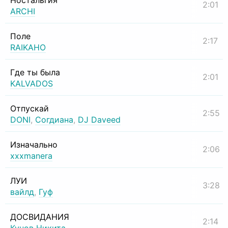
Ностальгия
2:01
ARCHI
Поле
2:17
RAIKAHO
Где ты была
2:01
KALVADOS
Отпускай
2:55
DONI
,
Согдиана
,
DJ Daveed
Изначально
2:06
xxxmanera
ЛУИ
3:28
вайлд
,
Гуф
ДОСВИДАНИЯ
2:14