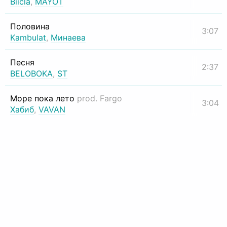
Biicla
,
MAYOT
Половина
3:07
Kambulat
,
Минаева
Песня
2:37
BELOBOKA
,
ST
Море пока лето
prod. Fargo
3:04
Хабиб
,
VAVAN