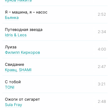
Кунов Никита
Я – машина, я – насос
2:52
Бьянка
Путеводная звезда
2:34
Idris & Leos
Луиза
4:00
Филипп Киркоров
Свидание
2:47
Кравц
,
SHAMI
С тобой
3:21
TONI
Ожоги от сигарет
2:48
Sula Fray