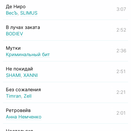
Де Ниро
3:07
ВесЪ
,
SLIMUS
В лучах заката
2:52
BODIEV
Мутки
2:36
Криминальный бит
Не покидай
2:51
SHAMI
,
XANNI
Без сожаления
2:21
Timran
,
Zell
Ретровейв
2:01
Анна Немченко