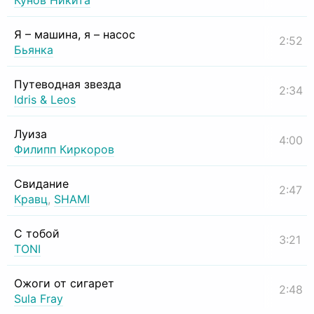
Кунов Никита
Я – машина, я – насос
2:52
Бьянка
Путеводная звезда
2:34
Idris & Leos
Луиза
4:00
Филипп Киркоров
Свидание
2:47
Кравц
,
SHAMI
С тобой
3:21
TONI
Ожоги от сигарет
2:48
Sula Fray