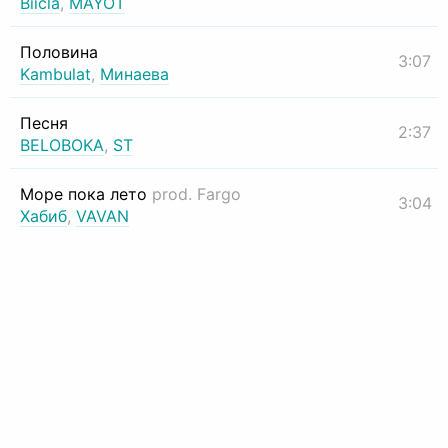
Biicla
,
MAYOT
Половина
3:07
Kambulat
,
Минаева
Песня
2:37
BELOBOKA
,
ST
Море пока лето
prod. Fargo
3:04
Хабиб
,
VAVAN