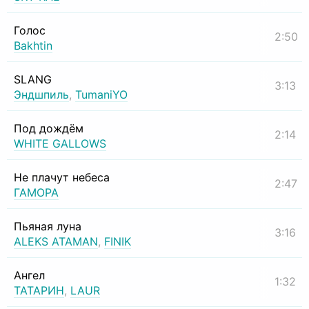
Голос
2:50
Bakhtin
SLANG
3:13
Эндшпиль
,
TumaniYO
Под дождём
2:14
WHITE GALLOWS
Не плачут небеса
2:47
ГАМОРА
Пьяная луна
3:16
ALEKS ATAMAN
,
FINIK
Ангел
1:32
ТАТАРИН
,
LAUR