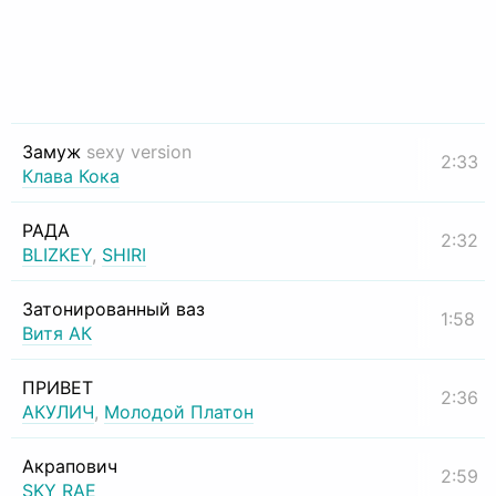
Замуж
sexy version
2:33
Клава Кока
РАДА
2:32
BLIZKEY
,
SHIRI
Затонированный ваз
1:58
Витя АК
ПРИВЕТ
2:36
АКУЛИЧ
,
Молодой Платон
Акрапович
2:59
SKY RAE