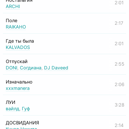
Ностальгия
2:01
ARCHI
Поле
2:17
RAIKAHO
Где ты была
2:01
KALVADOS
Отпускай
2:55
DONI
,
Согдиана
,
DJ Daveed
Изначально
2:06
xxxmanera
ЛУИ
3:28
вайлд
,
Гуф
ДОСВИДАНИЯ
2:14