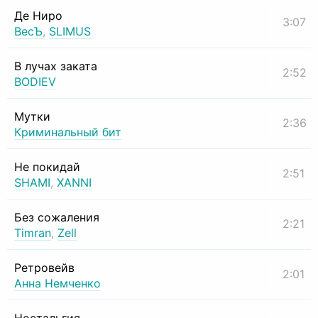
Де Ниро
3:07
ВесЪ
,
SLIMUS
В лучах заката
2:52
BODIEV
Мутки
2:36
Криминальный бит
Не покидай
2:51
SHAMI
,
XANNI
Без сожаления
2:21
Timran
,
Zell
Ретровейв
2:01
Анна Немченко