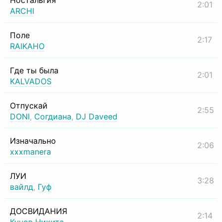
Ностальгия
2:01
ARCHI
Поле
2:17
RAIKAHO
Где ты была
2:01
KALVADOS
Отпускай
2:55
DONI
,
Согдиана
,
DJ Daveed
Изначально
2:06
xxxmanera
ЛУИ
3:28
вайлд
,
Гуф
ДОСВИДАНИЯ
2:14