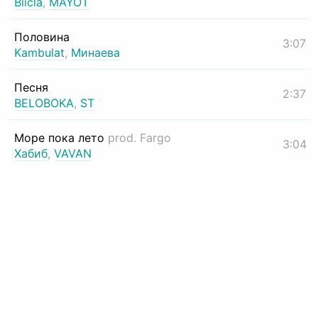
Biicla
,
MAYOT
Половина
3:07
Kambulat
,
Минаева
Песня
2:37
BELOBOKA
,
ST
Море пока лето
prod. Fargo
3:04
Хабиб
,
VAVAN