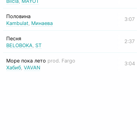
Biicla
,
MAYOT
Половина
3:07
Kambulat
,
Минаева
Песня
2:37
BELOBOKA
,
ST
Море пока лето
prod. Fargo
3:04
Хабиб
,
VAVAN