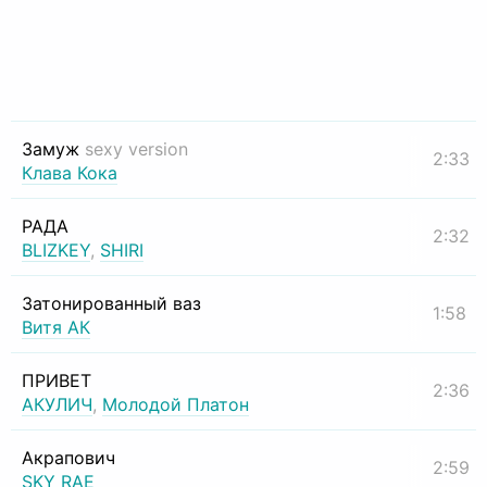
Замуж
sexy version
2:33
Клава Кока
РАДА
2:32
BLIZKEY
,
SHIRI
Затонированный ваз
1:58
Витя АК
ПРИВЕТ
2:36
АКУЛИЧ
,
Молодой Платон
Акрапович
2:59
SKY RAE