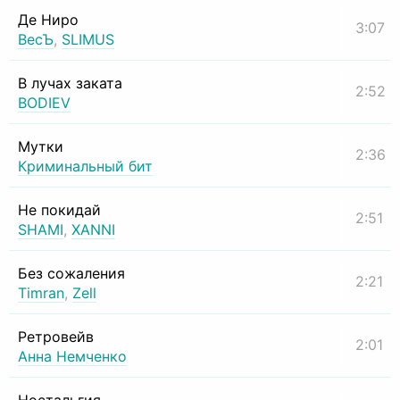
Де Ниро
3:07
ВесЪ
,
SLIMUS
В лучах заката
2:52
BODIEV
Мутки
2:36
Криминальный бит
Не покидай
2:51
SHAMI
,
XANNI
Без сожаления
2:21
Timran
,
Zell
Ретровейв
2:01
Анна Немченко