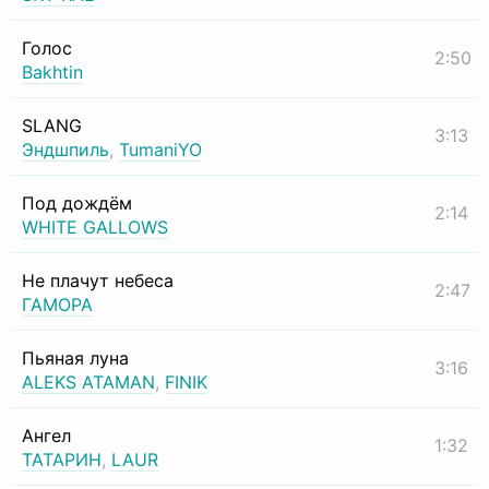
Голос
2:50
Bakhtin
SLANG
3:13
Эндшпиль
,
TumaniYO
Под дождём
2:14
WHITE GALLOWS
Не плачут небеса
2:47
ГАМОРА
Пьяная луна
3:16
ALEKS ATAMAN
,
FINIK
Ангел
1:32
ТАТАРИН
,
LAUR