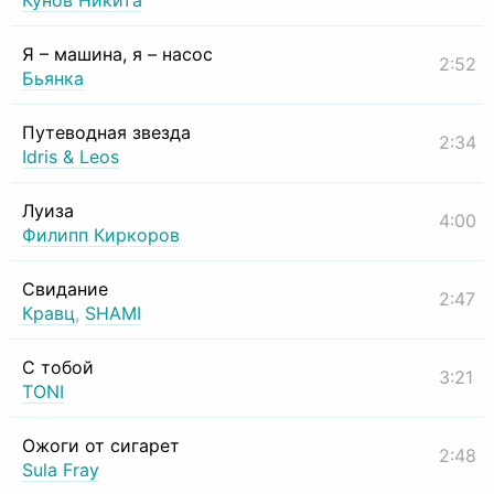
Кунов Никита
Я – машина, я – насос
2:52
Бьянка
Путеводная звезда
2:34
Idris & Leos
Луиза
4:00
Филипп Киркоров
Свидание
2:47
Кравц
,
SHAMI
С тобой
3:21
TONI
Ожоги от сигарет
2:48
Sula Fray