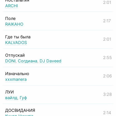
Ностальгия
2:01
ARCHI
Поле
2:17
RAIKAHO
Где ты была
2:01
KALVADOS
Отпускай
2:55
DONI
,
Согдиана
,
DJ Daveed
Изначально
2:06
xxxmanera
ЛУИ
3:28
вайлд
,
Гуф
ДОСВИДАНИЯ
2:14