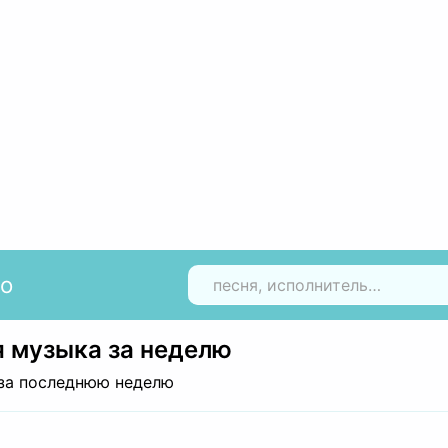
io
Н
 музыка за неделю
за последнюю неделю