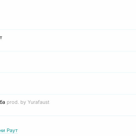
т
иба
prod. by Yurafaust
ни Раут