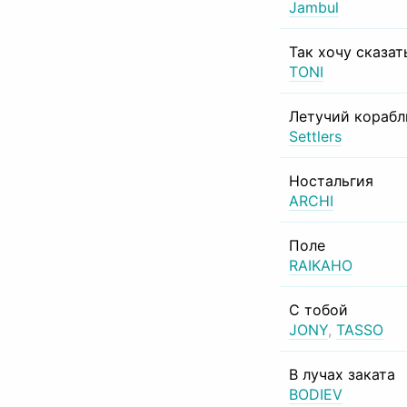
Jambul
Так хочу сказат
TONI
Летучий корабл
Settlers
Ностальгия
ARCHI
Поле
RAIKAHO
С тобой
JONY
,
TASSO
В лучах заката
BODIEV