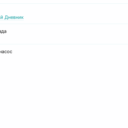
й Дневник
зда
 насос