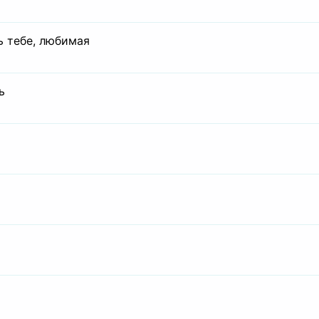
ь тебе, любимая
ь