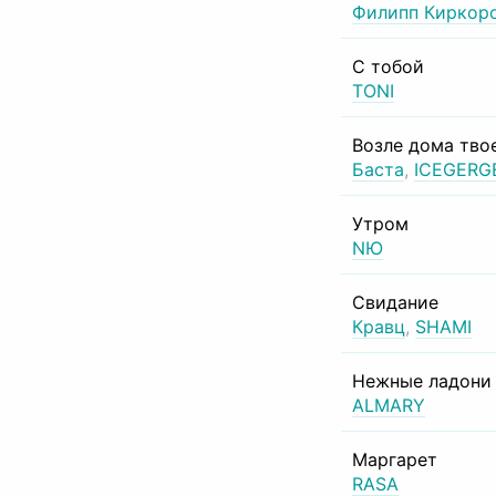
Филипп Киркор
С тобой
TONI
Возле дома тво
Баста
,
ICEGERG
Утром
NЮ
Свидание
Кравц
,
SHAMI
Нежные ладони
ALMARY
Маргарет
RASA