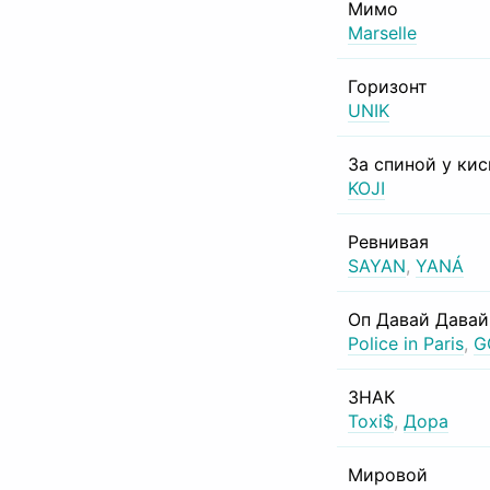
Мимо
Marselle
Горизонт
UNIK
За спиной у ки
KOJI
Ревнивая
SAYAN
,
YANÁ
Оп Давай Давай
Police in Paris
,
G
ЗНАК
Toxi$
,
Дора
Мировой