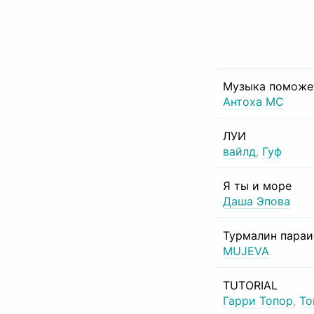
Музыка поможе
Антоха МС
ЛУИ
вайлд
,
Гуф
Я ты и море
Даша Эпова
Турмалин пара
MUJEVA
TUTORIAL
Гарри Топор
,
То