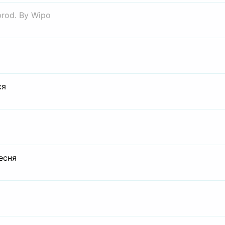
prod. By Wipo
ся
есня