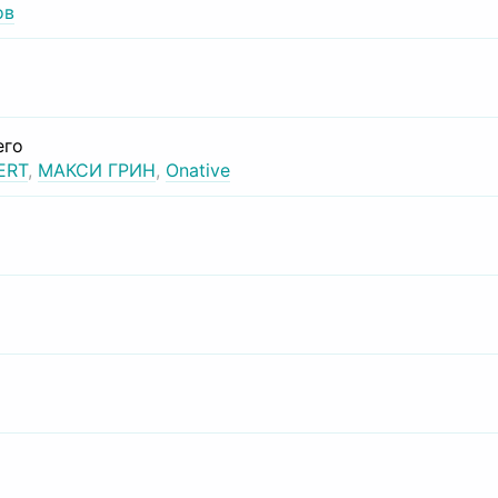
ов
его
ERT
,
МАКСИ ГРИН
,
Onative