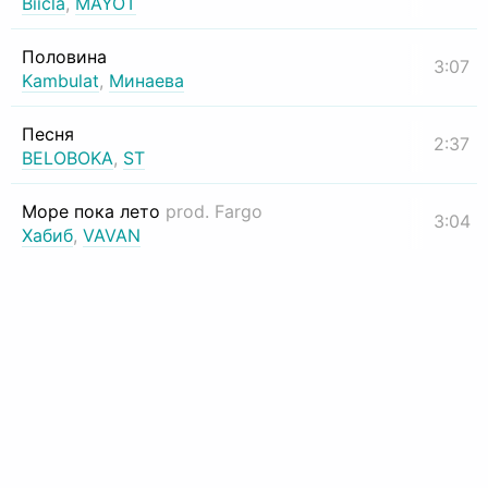
Biicla
,
MAYOT
Половина
3:07
Kambulat
,
Минаева
Песня
2:37
BELOBOKA
,
ST
Море пока лето
prod. Fargo
3:04
Хабиб
,
VAVAN