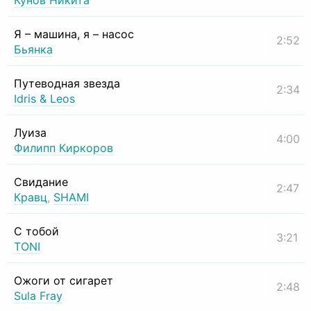
Кунов Никита
Я – машина, я – насос
2:52
Бьянка
Путеводная звезда
2:34
Idris & Leos
Луиза
4:00
Филипп Киркоров
Свидание
2:47
Кравц
,
SHAMI
С тобой
3:21
TONI
Ожоги от сигарет
2:48
Sula Fray