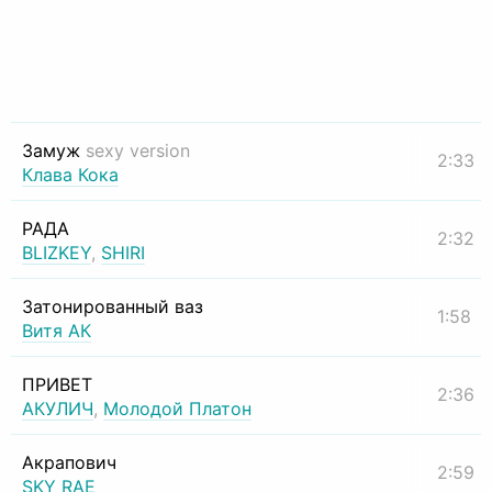
Замуж
sexy version
2:33
Клава Кока
РАДА
2:32
BLIZKEY
,
SHIRI
Затонированный ваз
1:58
Витя АК
ПРИВЕТ
2:36
АКУЛИЧ
,
Молодой Платон
Акрапович
2:59
SKY RAE