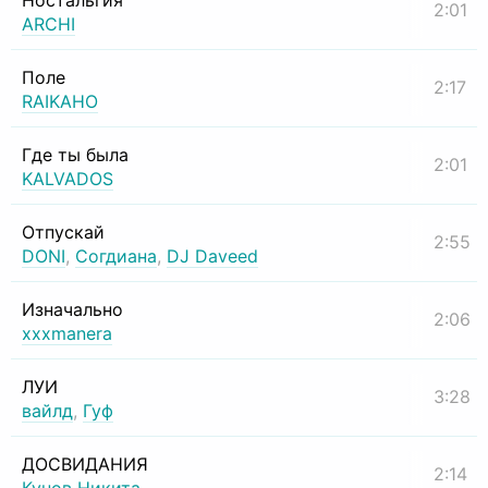
Ностальгия
2:01
ARCHI
Поле
2:17
RAIKAHO
Где ты была
2:01
KALVADOS
Отпускай
2:55
DONI
,
Согдиана
,
DJ Daveed
Изначально
2:06
xxxmanera
ЛУИ
3:28
вайлд
,
Гуф
ДОСВИДАНИЯ
2:14