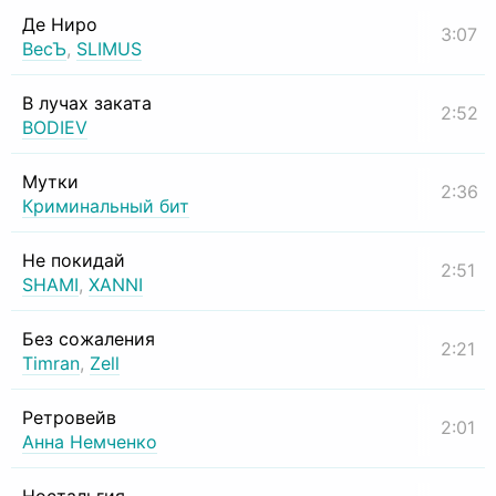
Де Ниро
3:07
ВесЪ
,
SLIMUS
В лучах заката
2:52
BODIEV
Мутки
2:36
Криминальный бит
Не покидай
2:51
SHAMI
,
XANNI
Без сожаления
2:21
Timran
,
Zell
Ретровейв
2:01
Анна Немченко