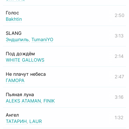
Голос
2:50
Bakhtin
SLANG
3:13
Эндшпиль
,
TumaniYO
Под дождём
2:14
WHITE GALLOWS
Не плачут небеса
2:47
ГАМОРА
Пьяная луна
3:16
ALEKS ATAMAN
,
FINIK
Ангел
1:32
ТАТАРИН
,
LAUR