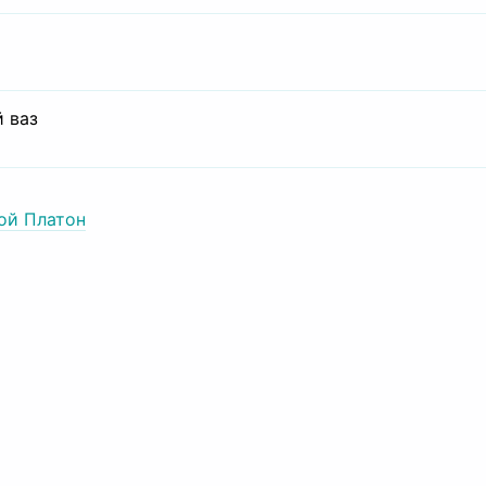
 ваз
ой Платон