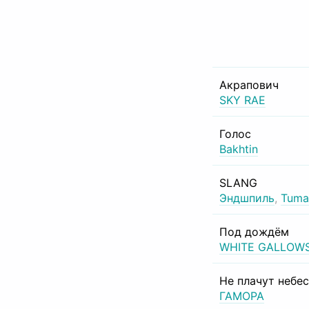
Акрапович
SKY RAE
Голос
Bakhtin
SLANG
Эндшпиль
,
Tuma
Под дождём
WHITE GALLOW
Не плачут небе
ГАМОРА