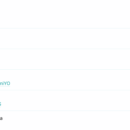
niYO
S
са