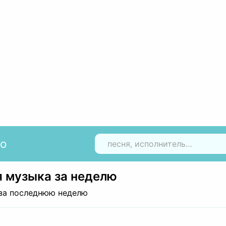
io
Н
 музыка за неделю
за последнюю неделю