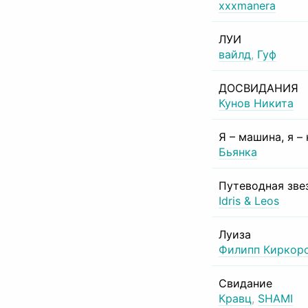
xxxmanera
ЛУИ
вайлд
,
Гуф
ДОСВИДАНИЯ
Кунов Никита
Я – машина, я –
Бьянка
Путеводная зве
Idris & Leos
Луиза
Филипп Киркор
Свидание
Кравц
,
SHAMI