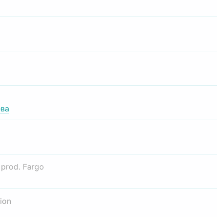
ва
о
prod. Fargo
ion