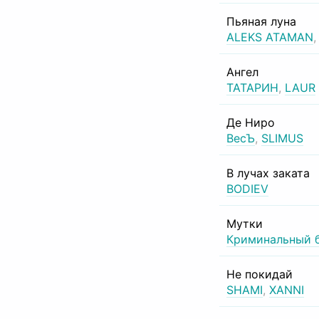
Пьяная луна
ALEKS ATAMAN
Ангел
ТАТАРИН
,
LAUR
Де Ниро
ВесЪ
,
SLIMUS
В лучах заката
BODIEV
Мутки
Криминальный 
Не покидай
SHAMI
,
XANNI