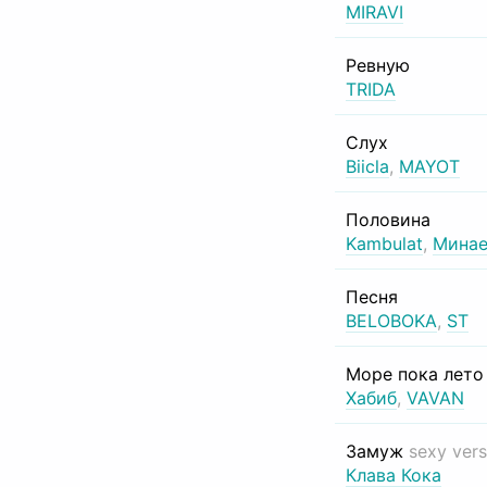
MIRAVI
Ревную
TRIDA
Слух
Biicla
,
MAYOT
Половина
Kambulat
,
Минае
Песня
BELOBOKA
,
ST
Море пока лет
Хабиб
,
VAVAN
Замуж
sexy vers
Клава Кока