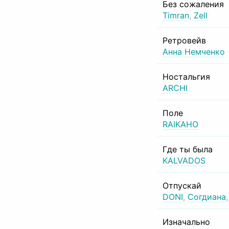
Без сожаления
Timran
,
Zell
Ретровейв
Анна Немченко
Ностальгия
ARCHI
Поле
RAIKAHO
Где ты была
KALVADOS
Отпускай
DONI
,
Согдиана
Изначально