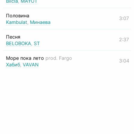
Biicla
,
MAYOT
Половина
3:07
Kambulat
,
Минаева
Песня
2:37
BELOBOKA
,
ST
Море пока лето
prod. Fargo
3:04
Хабиб
,
VAVAN