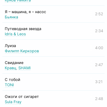
Кунов Никита
Я – машина, я – насос
2:52
Бьянка
Путеводная звезда
2:34
Idris & Leos
Луиза
4:00
Филипп Киркоров
Свидание
2:47
Кравц
,
SHAMI
С тобой
3:21
TONI
Ожоги от сигарет
2:48
Sula Fray