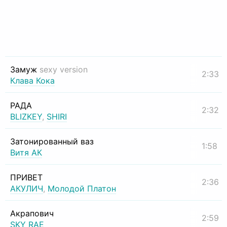
Замуж
sexy version
2:33
Клава Кока
РАДА
2:32
BLIZKEY
,
SHIRI
Затонированный ваз
1:58
Витя АК
ПРИВЕТ
2:36
АКУЛИЧ
,
Молодой Платон
Акрапович
2:59
SKY RAE