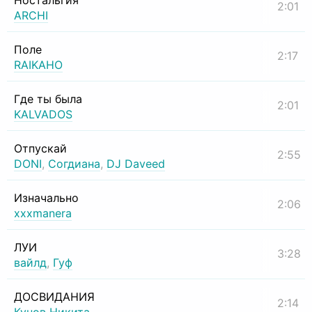
Ностальгия
2:01
ARCHI
Поле
2:17
RAIKAHO
Где ты была
2:01
KALVADOS
Отпускай
2:55
DONI
,
Согдиана
,
DJ Daveed
Изначально
2:06
xxxmanera
ЛУИ
3:28
вайлд
,
Гуф
ДОСВИДАНИЯ
2:14