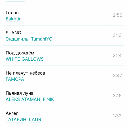
Голос
2:50
Bakhtin
SLANG
3:13
Эндшпиль
,
TumaniYO
Под дождём
2:14
WHITE GALLOWS
Не плачут небеса
2:47
ГАМОРА
Пьяная луна
3:16
ALEKS ATAMAN
,
FINIK
Ангел
1:32
ТАТАРИН
,
LAUR