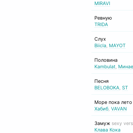
MIRAVI
Ревную
TRIDA
Слух
Biicla
,
MAYOT
Половина
Kambulat
,
Минае
Песня
BELOBOKA
,
ST
Море пока лет
Хабиб
,
VAVAN
Замуж
sexy vers
Клава Кока