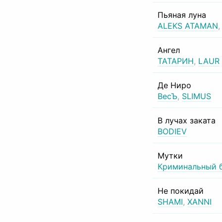
Пьяная луна
ALEKS ATAMAN
Ангел
ТАТАРИН
,
LAUR
Де Ниро
ВесЪ
,
SLIMUS
В лучах заката
BODIEV
Мутки
Криминальный 
Не покидай
SHAMI
,
XANNI