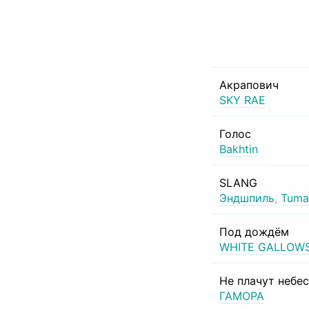
Акрапович
SKY RAE
Голос
Bakhtin
SLANG
Эндшпиль
,
Tuma
Под дождём
WHITE GALLOW
Не плачут небе
ГАМОРА