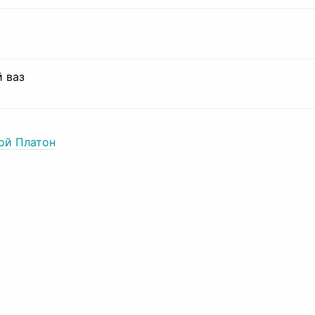
 ваз
ой Платон