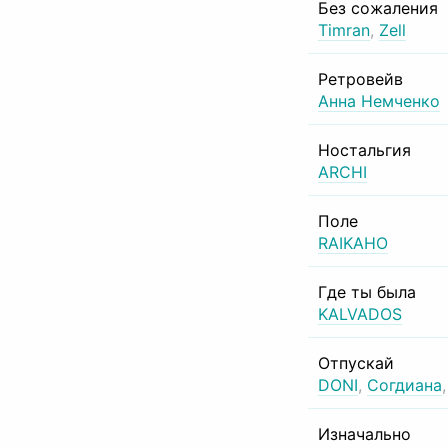
Без сожаления
Timran
,
Zell
Ретровейв
Анна Немченко
Ностальгия
ARCHI
Поле
RAIKAHO
Где ты была
KALVADOS
Отпускай
DONI
,
Согдиана
Изначально