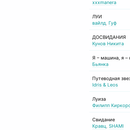
xxxmanera
ЛУИ
вайлд
,
Гуф
ДОСВИДАНИЯ
Кунов Никита
Я – машина, я –
Бьянка
Путеводная зве
Idris & Leos
Луиза
Филипп Киркор
Свидание
Кравц
,
SHAMI