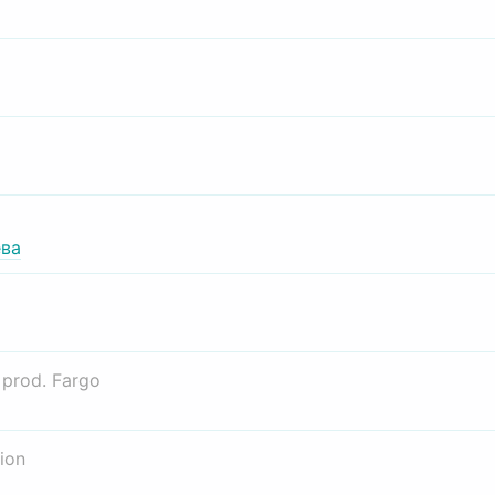
ва
о
prod. Fargo
ion