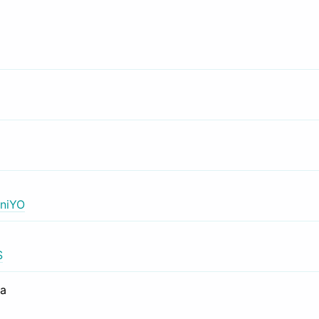
niYO
S
са