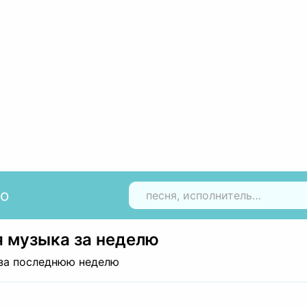
io
Н
 музыка за неделю
за последнюю неделю