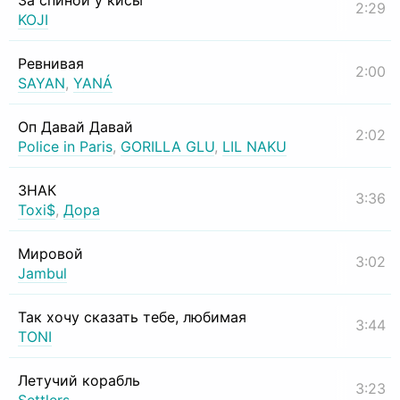
За спиной у кисы
2:29
KOJI
Ревнивая
2:00
SAYAN
,
YANÁ
Оп Давай Давай
2:02
Police in Paris
,
GORILLA GLU
,
LIL NAKU
ЗНАК
3:36
Toxi$
,
Дора
Мировой
3:02
Jambul
Так хочу сказать тебе, любимая
3:44
TONI
Летучий корабль
3:23