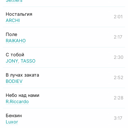
Settlers
Ностальгия
2:01
ARCHI
Поле
2:17
RAIKAHO
С тобой
2:30
JONY
,
TASSO
В лучах заката
2:52
BODIEV
Небо над нами
2:28
R.Riccardo
Бензин
3:17
Luxor