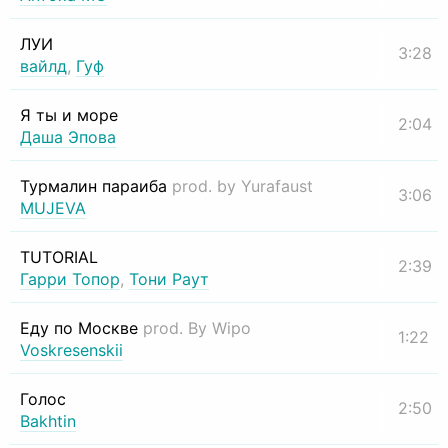
ЛУИ
3:28
вайлд
,
Гуф
Я ты и море
2:04
Даша Эпова
Турмалин параиба
prod. by Yurafaust
3:06
MUJEVA
TUTORIAL
2:39
Гарри Топор
,
Тони Раут
Еду по Москве
prod. By Wipo
1:22
Voskresenskii
Голос
2:50
Bakhtin