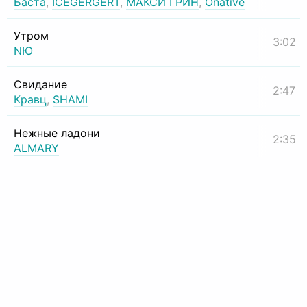
Баста
,
ICEGERGERT
,
МАКСИ ГРИН
,
Onative
Утром
3:02
NЮ
Свидание
2:47
Кравц
,
SHAMI
Нежные ладони
2:35
ALMARY