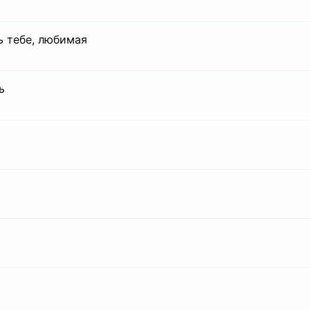
ь тебе, любимая
ь