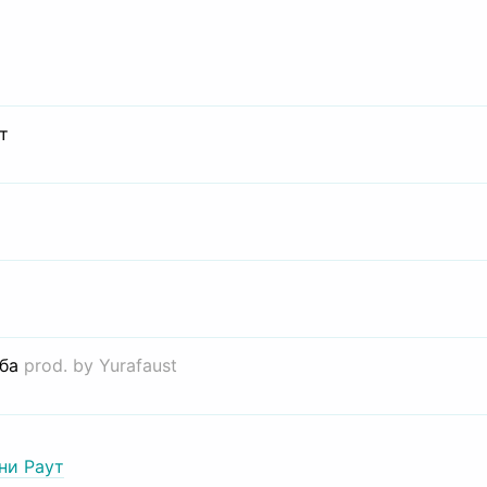
т
иба
prod. by Yurafaust
ни Раут