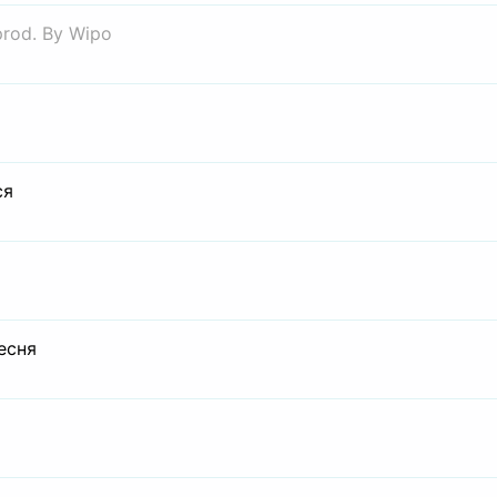
prod. By Wipo
ся
есня