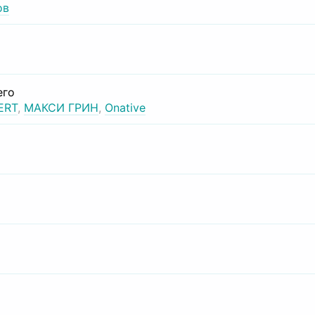
ов
его
ERT
,
МАКСИ ГРИН
,
Onative