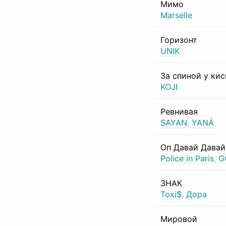
Мимо
Marselle
Горизонт
UNIK
За спиной у ки
KOJI
Ревнивая
SAYAN
,
YANÁ
Оп Давай Давай
Police in Paris
,
G
ЗНАК
Toxi$
,
Дора
Мировой