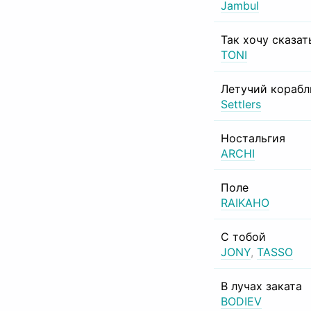
Jambul
Так хочу сказат
TONI
Летучий корабл
Settlers
Ностальгия
ARCHI
Поле
RAIKAHO
С тобой
JONY
,
TASSO
В лучах заката
BODIEV