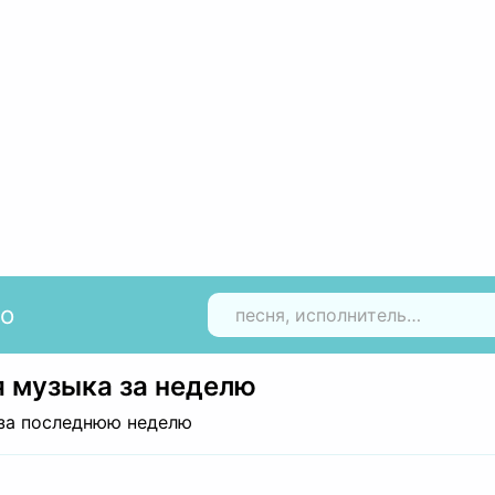
io
Н
 музыка за неделю
за последнюю неделю