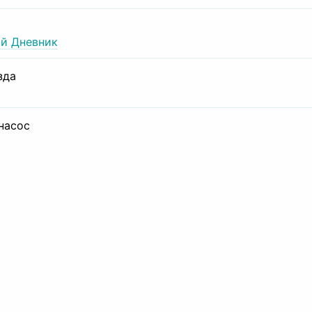
й Дневник
зда
 насос