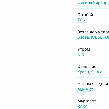
Филипп Киркор
С тобой
TONI
Возле дома тво
Баста
,
ICEGERG
Утром
NЮ
Свидание
Кравц
,
SHAMI
Нежные ладони
ALMARY
Маргарет
RASA