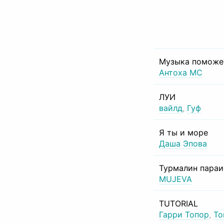
Музыка поможе
Антоха МС
ЛУИ
вайлд
,
Гуф
Я ты и море
Даша Эпова
Турмалин пара
MUJEVA
TUTORIAL
Гарри Топор
,
То