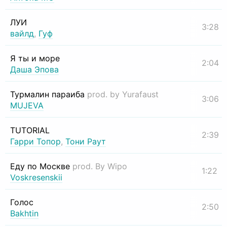
ЛУИ
3:28
вайлд
,
Гуф
Я ты и море
2:04
Даша Эпова
Турмалин параиба
prod. by Yurafaust
3:06
MUJEVA
TUTORIAL
2:39
Гарри Топор
,
Тони Раут
Еду по Москве
prod. By Wipo
1:22
Voskresenskii
Голос
2:50
Bakhtin