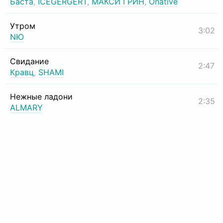
Баста
,
ICEGERGERT
,
МАКСИ ГРИН
,
Onative
Утром
3:02
NЮ
Свидание
2:47
Кравц
,
SHAMI
Нежные ладони
2:35
ALMARY