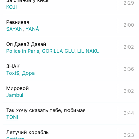
За спиной у кисы
2:29
KOJI
Ревнивая
2:00
SAYAN
,
YANÁ
Оп Давай Давай
2:02
Police in Paris
,
GORILLA GLU
,
LIL NAKU
ЗНАК
3:36
Toxi$
,
Дора
Мировой
3:02
Jambul
Так хочу сказать тебе, любимая
3:44
TONI
Летучий корабль
3:23