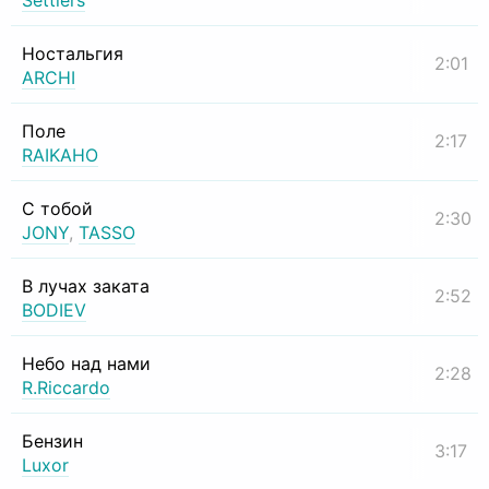
Settlers
Ностальгия
2:01
ARCHI
Поле
2:17
RAIKAHO
С тобой
2:30
JONY
,
TASSO
В лучах заката
2:52
BODIEV
Небо над нами
2:28
R.Riccardo
Бензин
3:17
Luxor