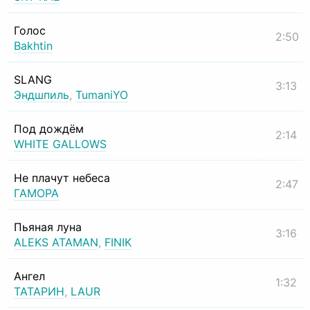
Голос
2:50
Bakhtin
SLANG
3:13
Эндшпиль
,
TumaniYO
Под дождём
2:14
WHITE GALLOWS
Не плачут небеса
2:47
ГАМОРА
Пьяная луна
3:16
ALEKS ATAMAN
,
FINIK
Ангел
1:32
ТАТАРИН
,
LAUR