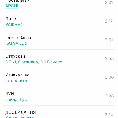
Ностальгия
2:01
ARCHI
Поле
2:17
RAIKAHO
Где ты была
2:01
KALVADOS
Отпускай
2:55
DONI
,
Согдиана
,
DJ Daveed
Изначально
2:06
xxxmanera
ЛУИ
3:28
вайлд
,
Гуф
ДОСВИДАНИЯ
2:14