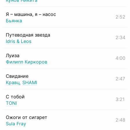
Кунов Никита
Я – машина, я – насос
2:52
Бьянка
Путеводная звезда
2:34
Idris & Leos
Луиза
4:00
Филипп Киркоров
Свидание
2:47
Кравц
,
SHAMI
С тобой
3:21
TONI
Ожоги от сигарет
2:48
Sula Fray