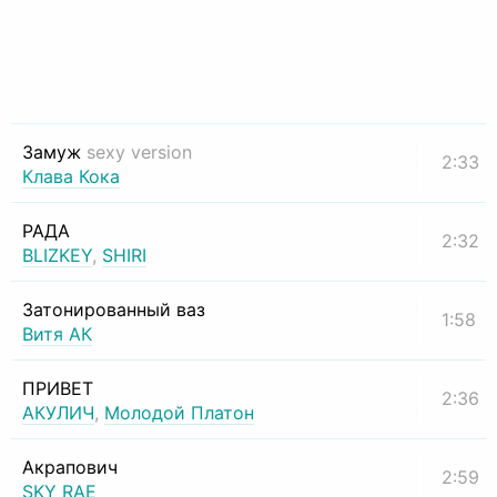
Замуж
sexy version
2:33
Клава Кока
РАДА
2:32
BLIZKEY
,
SHIRI
Затонированный ваз
1:58
Витя АК
ПРИВЕТ
2:36
АКУЛИЧ
,
Молодой Платон
Акрапович
2:59
SKY RAE