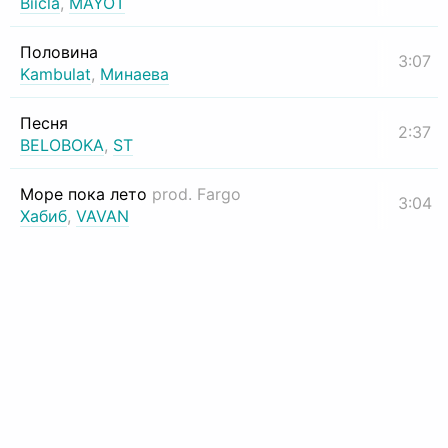
Biicla
,
MAYOT
Половина
3:07
Kambulat
,
Минаева
Песня
2:37
BELOBOKA
,
ST
Море пока лето
prod. Fargo
3:04
Хабиб
,
VAVAN