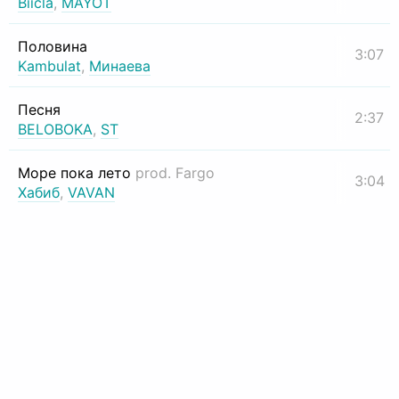
Biicla
,
MAYOT
Половина
3:07
Kambulat
,
Минаева
Песня
2:37
BELOBOKA
,
ST
Море пока лето
prod. Fargo
3:04
Хабиб
,
VAVAN