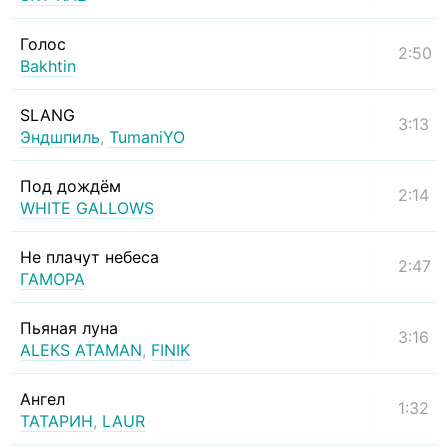
Голос
2:50
Bakhtin
SLANG
3:13
Эндшпиль
,
TumaniYO
Под дождём
2:14
WHITE GALLOWS
Не плачут небеса
2:47
ГАМОРА
Пьяная луна
3:16
ALEKS ATAMAN
,
FINIK
Ангел
1:32
ТАТАРИН
,
LAUR