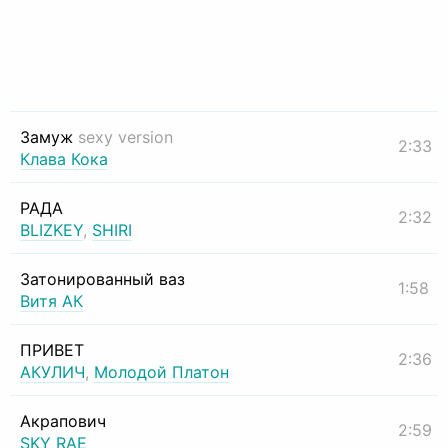
Замуж
sexy version
2:33
Клава Кока
РАДА
2:32
BLIZKEY
,
SHIRI
Затонированный ваз
1:58
Витя АК
ПРИВЕТ
2:36
АКУЛИЧ
,
Молодой Платон
Акрапович
2:59
SKY RAE