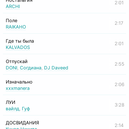
Ностальгия
2:01
ARCHI
Поле
2:17
RAIKAHO
Где ты была
2:01
KALVADOS
Отпускай
2:55
DONI
,
Согдиана
,
DJ Daveed
Изначально
2:06
xxxmanera
ЛУИ
3:28
вайлд
,
Гуф
ДОСВИДАНИЯ
2:14