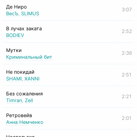
Де Ниро
3:07
ВесЪ
,
SLIMUS
В лучах заката
2:52
BODIEV
Мутки
2:36
Криминальный бит
Не покидай
2:51
SHAMI
,
XANNI
Без сожаления
2:21
Timran
,
Zell
Ретровейв
2:01
Анна Немченко