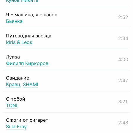
Кунов Никита
Я – машина, я – насос
2:52
Бьянка
Путеводная звезда
2:34
Idris & Leos
Луиза
4:00
Филипп Киркоров
Свидание
2:47
Кравц
,
SHAMI
С тобой
3:21
TONI
Ожоги от сигарет
2:48
Sula Fray