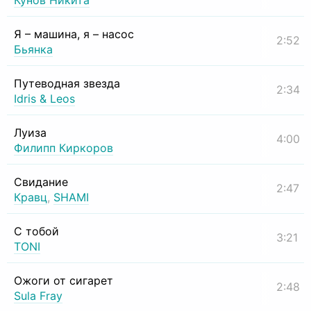
Кунов Никита
Я – машина, я – насос
2:52
Бьянка
Путеводная звезда
2:34
Idris & Leos
Луиза
4:00
Филипп Киркоров
Свидание
2:47
Кравц
,
SHAMI
С тобой
3:21
TONI
Ожоги от сигарет
2:48
Sula Fray