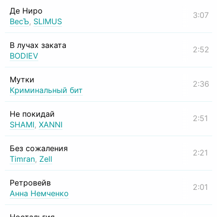
Де Ниро
3:07
ВесЪ
,
SLIMUS
В лучах заката
2:52
BODIEV
Мутки
2:36
Криминальный бит
Не покидай
2:51
SHAMI
,
XANNI
Без сожаления
2:21
Timran
,
Zell
Ретровейв
2:01
Анна Немченко