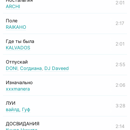
Ностальгия
2:01
ARCHI
Поле
2:17
RAIKAHO
Где ты была
2:01
KALVADOS
Отпускай
2:55
DONI
,
Согдиана
,
DJ Daveed
Изначально
2:06
xxxmanera
ЛУИ
3:28
вайлд
,
Гуф
ДОСВИДАНИЯ
2:14