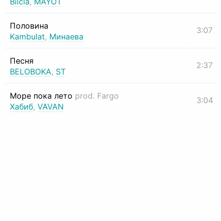
Biicla
,
MAYOT
Половина
3:07
Kambulat
,
Минаева
Песня
2:37
BELOBOKA
,
ST
Море пока лето
prod. Fargo
3:04
Хабиб
,
VAVAN