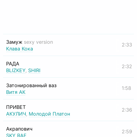
Замуж
sexy version
2:33
Клава Кока
РАДА
2:32
BLIZKEY
,
SHIRI
Затонированный ваз
1:58
Витя АК
ПРИВЕТ
2:36
АКУЛИЧ
,
Молодой Платон
Акрапович
2:59
SKY RAE