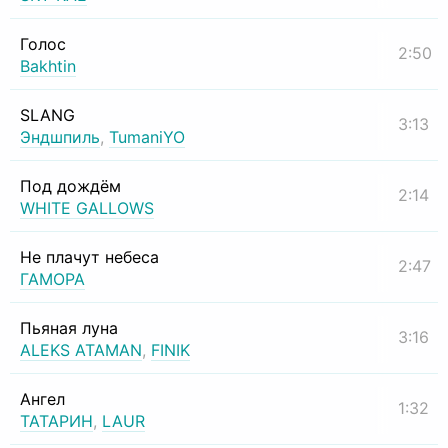
Голос
2:50
Bakhtin
SLANG
3:13
Эндшпиль
,
TumaniYO
Под дождём
2:14
WHITE GALLOWS
Не плачут небеса
2:47
ГАМОРА
Пьяная луна
3:16
ALEKS ATAMAN
,
FINIK
Ангел
1:32
ТАТАРИН
,
LAUR