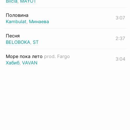
Biicla
,
MAYOT
Половина
3:07
Kambulat
,
Минаева
Песня
2:37
BELOBOKA
,
ST
Море пока лето
prod. Fargo
3:04
Хабиб
,
VAVAN