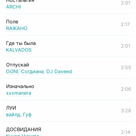
Ностальгия
2:01
ARCHI
Поле
2:17
RAIKAHO
Где ты была
2:01
KALVADOS
Отпускай
2:55
DONI
,
Согдиана
,
DJ Daveed
Изначально
2:06
xxxmanera
ЛУИ
3:28
вайлд
,
Гуф
ДОСВИДАНИЯ
2:14