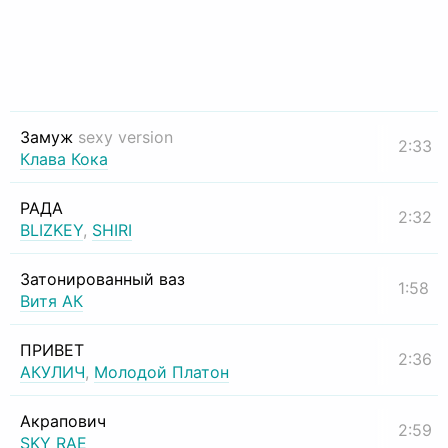
Замуж
sexy version
2:33
Клава Кока
РАДА
2:32
BLIZKEY
,
SHIRI
Затонированный ваз
1:58
Витя АК
ПРИВЕТ
2:36
АКУЛИЧ
,
Молодой Платон
Акрапович
2:59
SKY RAE