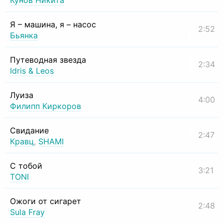
Кунов Никита
Я – машина, я – насос
2:52
Бьянка
Путеводная звезда
2:34
Idris & Leos
Луиза
4:00
Филипп Киркоров
Свидание
2:47
Кравц
,
SHAMI
С тобой
3:21
TONI
Ожоги от сигарет
2:48
Sula Fray