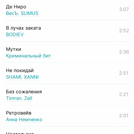
Де Ниро
3:07
ВесЪ
,
SLIMUS
В лучах заката
2:52
BODIEV
Мутки
2:36
Криминальный бит
Не покидай
2:51
SHAMI
,
XANNI
Без сожаления
2:21
Timran
,
Zell
Ретровейв
2:01
Анна Немченко