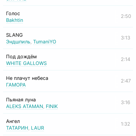
Голос
2:50
Bakhtin
SLANG
3:13
Эндшпиль
,
TumaniYO
Под дождём
2:14
WHITE GALLOWS
Не плачут небеса
2:47
ГАМОРА
Пьяная луна
3:16
ALEKS ATAMAN
,
FINIK
Ангел
1:32
ТАТАРИН
,
LAUR