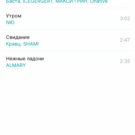
Баста
,
ICEGERGERT
,
МАКСИ ГРИН
,
Onative
Утром
3:02
NЮ
Свидание
2:47
Кравц
,
SHAMI
Нежные ладони
2:35
ALMARY