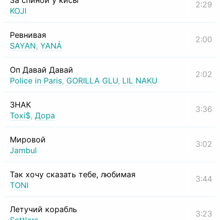
За спиной у кисы
2:29
KOJI
Ревнивая
2:00
SAYAN
,
YANÁ
Оп Давай Давай
2:02
Police in Paris
,
GORILLA GLU
,
LIL NAKU
ЗНАК
3:36
Toxi$
,
Дора
Мировой
3:02
Jambul
Так хочу сказать тебе, любимая
3:44
TONI
Летучий корабль
3:23