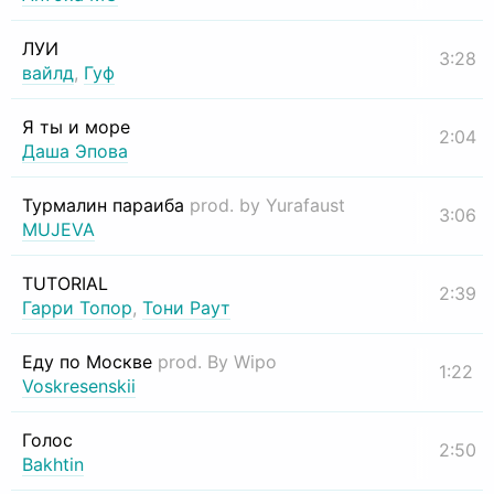
ЛУИ
3:28
вайлд
,
Гуф
Я ты и море
2:04
Даша Эпова
Турмалин параиба
prod. by Yurafaust
3:06
MUJEVA
TUTORIAL
2:39
Гарри Топор
,
Тони Раут
Еду по Москве
prod. By Wipo
1:22
Voskresenskii
Голос
2:50
Bakhtin