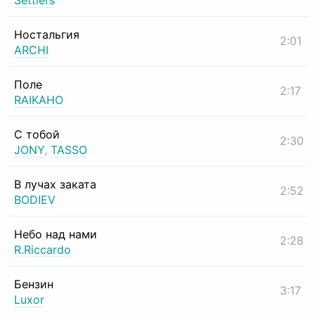
Settlers
Ностальгия
2:01
ARCHI
Поле
2:17
RAIKAHO
С тобой
2:30
JONY
,
TASSO
В лучах заката
2:52
BODIEV
Небо над нами
2:28
R.Riccardo
Бензин
3:17
Luxor