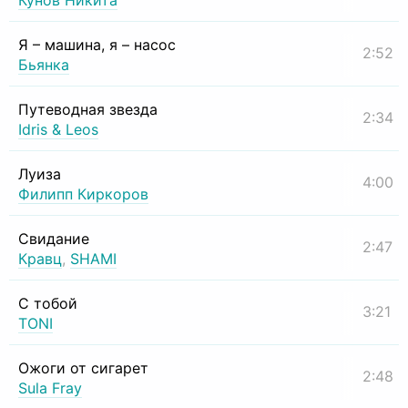
Кунов Никита
Я – машина, я – насос
2:52
Бьянка
Путеводная звезда
2:34
Idris & Leos
Луиза
4:00
Филипп Киркоров
Свидание
2:47
Кравц
,
SHAMI
С тобой
3:21
TONI
Ожоги от сигарет
2:48
Sula Fray