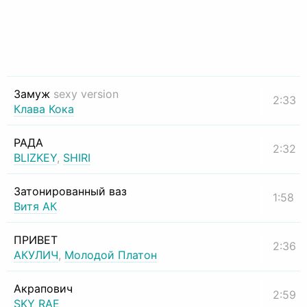
Замуж
sexy version
2:33
Клава Кока
РАДА
2:32
BLIZKEY
,
SHIRI
Затонированный ваз
1:58
Витя АК
ПРИВЕТ
2:36
АКУЛИЧ
,
Молодой Платон
Акрапович
2:59
SKY RAE