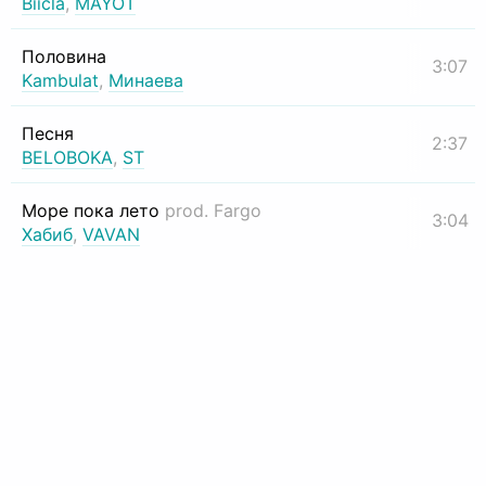
Biicla
,
MAYOT
Половина
3:07
Kambulat
,
Минаева
Песня
2:37
BELOBOKA
,
ST
Море пока лето
prod. Fargo
3:04
Хабиб
,
VAVAN