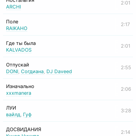
Ностальгия
2:01
ARCHI
Поле
2:17
RAIKAHO
Где ты была
2:01
KALVADOS
Отпускай
2:55
DONI
,
Согдиана
,
DJ Daveed
Изначально
2:06
xxxmanera
ЛУИ
3:28
вайлд
,
Гуф
ДОСВИДАНИЯ
2:14