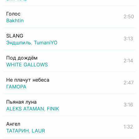
Голос
2:50
Bakhtin
SLANG
3:13
Эндшпиль
,
TumaniYO
Под дождём
2:14
WHITE GALLOWS
Не плачут небеса
2:47
ГАМОРА
Пьяная луна
3:16
ALEKS ATAMAN
,
FINIK
Ангел
1:32
ТАТАРИН
,
LAUR