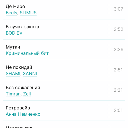
Де Ниро
3:07
ВесЪ
,
SLIMUS
В лучах заката
2:52
BODIEV
Мутки
2:36
Криминальный бит
Не покидай
2:51
SHAMI
,
XANNI
Без сожаления
2:21
Timran
,
Zell
Ретровейв
2:01
Анна Немченко