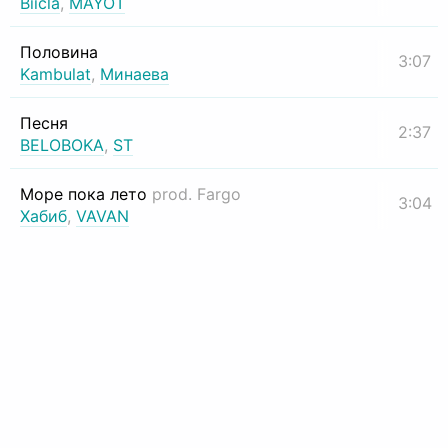
Biicla
,
MAYOT
Половина
3:07
Kambulat
,
Минаева
Песня
2:37
BELOBOKA
,
ST
Море пока лето
prod. Fargo
3:04
Хабиб
,
VAVAN