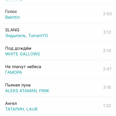
Голос
2:50
Bakhtin
SLANG
3:13
Эндшпиль
,
TumaniYO
Под дождём
2:14
WHITE GALLOWS
Не плачут небеса
2:47
ГАМОРА
Пьяная луна
3:16
ALEKS ATAMAN
,
FINIK
Ангел
1:32
ТАТАРИН
,
LAUR