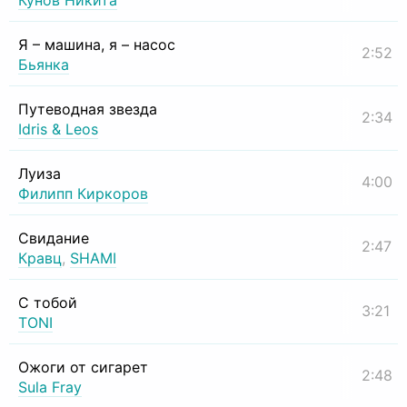
Кунов Никита
Я – машина, я – насос
2:52
Бьянка
Путеводная звезда
2:34
Idris & Leos
Луиза
4:00
Филипп Киркоров
Свидание
2:47
Кравц
,
SHAMI
С тобой
3:21
TONI
Ожоги от сигарет
2:48
Sula Fray