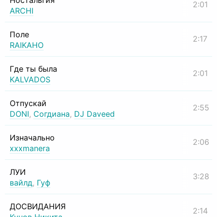
Ностальгия
2:01
ARCHI
Поле
2:17
RAIKAHO
Где ты была
2:01
KALVADOS
Отпускай
2:55
DONI
,
Согдиана
,
DJ Daveed
Изначально
2:06
xxxmanera
ЛУИ
3:28
вайлд
,
Гуф
ДОСВИДАНИЯ
2:14