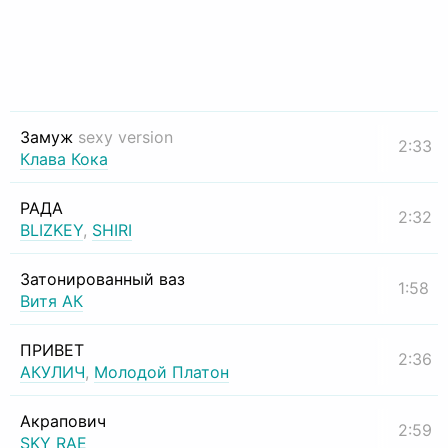
Замуж
sexy version
2:33
Клава Кока
РАДА
2:32
BLIZKEY
,
SHIRI
Затонированный ваз
1:58
Витя АК
ПРИВЕТ
2:36
АКУЛИЧ
,
Молодой Платон
Акрапович
2:59
SKY RAE