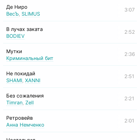
Де Ниро
3:07
ВесЪ
,
SLIMUS
В лучах заката
2:52
BODIEV
Мутки
2:36
Криминальный бит
Не покидай
2:51
SHAMI
,
XANNI
Без сожаления
2:21
Timran
,
Zell
Ретровейв
2:01
Анна Немченко