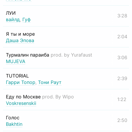
ЛУИ
3:28
вайлд
,
Гуф
Я ты и море
2:04
Даша Эпова
Турмалин параиба
prod. by Yurafaust
3:06
MUJEVA
TUTORIAL
2:39
Гарри Топор
,
Тони Раут
Еду по Москве
prod. By Wipo
1:22
Voskresenskii
Голос
2:50
Bakhtin