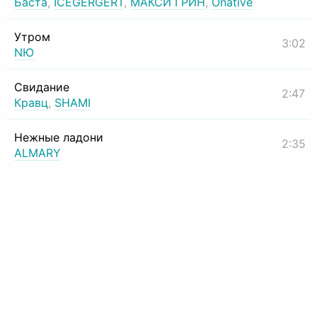
Баста
,
ICEGERGERT
,
МАКСИ ГРИН
,
Onative
Утром
3:02
NЮ
Свидание
2:47
Кравц
,
SHAMI
Нежные ладони
2:35
ALMARY