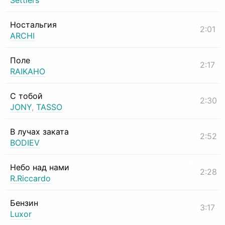
Settlers
Ностальгия
2:01
ARCHI
Поле
2:17
RAIKAHO
С тобой
2:30
JONY
,
TASSO
В лучах заката
2:52
BODIEV
Небо над нами
2:28
R.Riccardo
Бензин
3:17
Luxor