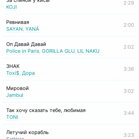
За спиной у кисы
2:29
KOJI
Ревнивая
2:00
SAYAN
,
YANÁ
Оп Давай Давай
2:02
Police in Paris
,
GORILLA GLU
,
LIL NAKU
ЗНАК
3:36
Toxi$
,
Дора
Мировой
3:02
Jambul
Так хочу сказать тебе, любимая
3:44
TONI
Летучий корабль
3:23