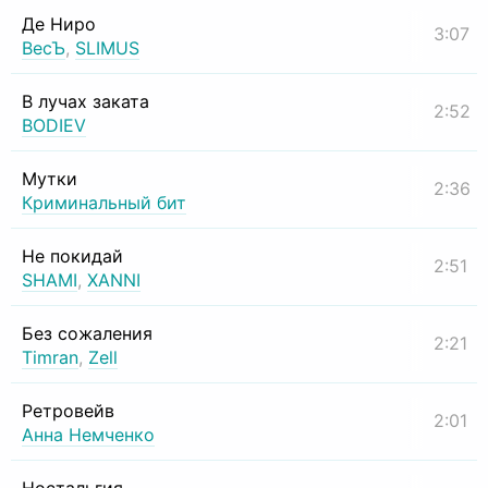
Де Ниро
3:07
ВесЪ
,
SLIMUS
В лучах заката
2:52
BODIEV
Мутки
2:36
Криминальный бит
Не покидай
2:51
SHAMI
,
XANNI
Без сожаления
2:21
Timran
,
Zell
Ретровейв
2:01
Анна Немченко