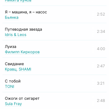
Никита Кунов
Я – машина, я – насос
2:52
Бьянка
Путеводная звезда
2:34
Idris & Leos
Луиза
4:00
Филипп Киркоров
Свидание
2:47
Кравц
,
SHAMI
С тобой
3:21
TONI
Ожоги от сигарет
2:48
Sula Fray