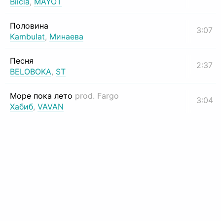
Biicla
,
MAYOT
Половина
3:07
Kambulat
,
Минаева
Песня
2:37
BELOBOKA
,
ST
Море пока лето
prod. Fargo
3:04
Хабиб
,
VAVAN