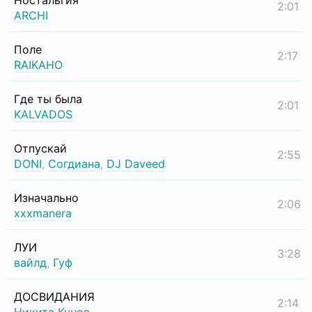
Ностальгия
2:01
ARCHI
Поле
2:17
RAIKAHO
Где ты была
2:01
KALVADOS
Отпускай
2:55
DONI
,
Согдиана
,
DJ Daveed
Изначально
2:06
xxxmanera
ЛУИ
3:28
вайлд
,
Гуф
ДОСВИДАНИЯ
2:14