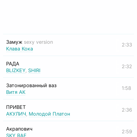
Замуж
sexy version
2:33
Клава Кока
РАДА
2:32
BLIZKEY
,
SHIRI
Затонированный ваз
1:58
Витя АК
ПРИВЕТ
2:36
АКУЛИЧ
,
Молодой Платон
Акрапович
2:59
SKY RAE