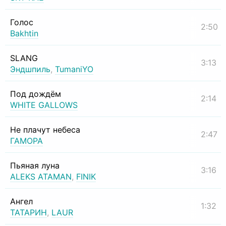
Голос
2:50
Bakhtin
SLANG
3:13
Эндшпиль
,
TumaniYO
Под дождём
2:14
WHITE GALLOWS
Не плачут небеса
2:47
ГАМОРА
Пьяная луна
3:16
ALEKS ATAMAN
,
FINIK
Ангел
1:32
ТАТАРИН
,
LAUR