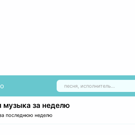
io
Н
 музыка за неделю
за последнюю неделю