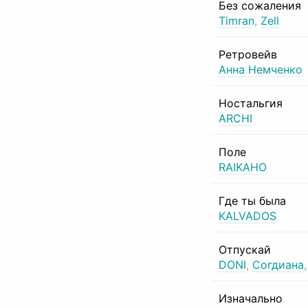
Без сожаления
Timran
,
Zell
Ретровейв
Анна Немченко
Ностальгия
ARCHI
Поле
RAIKAHO
Где ты была
KALVADOS
Отпускай
DONI
,
Согдиана
Изначально