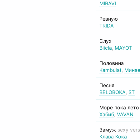
MIRAVI
Ревную
TRIDA
Слух
Biicla
,
MAYOT
Половина
Kambulat
,
Минае
Песня
BELOBOKA
,
ST
Море пока лет
Хабиб
,
VAVAN
Замуж
sexy vers
Клава Кока