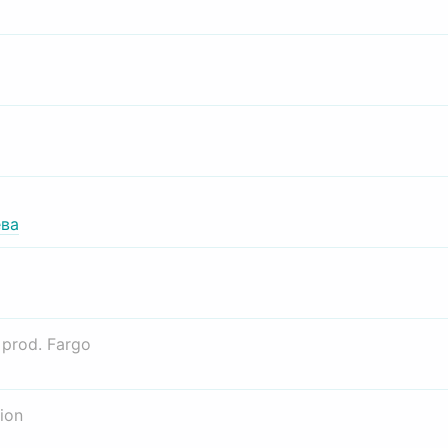
ва
о
prod. Fargo
ion