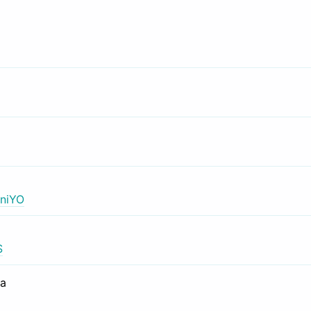
niYO
S
са