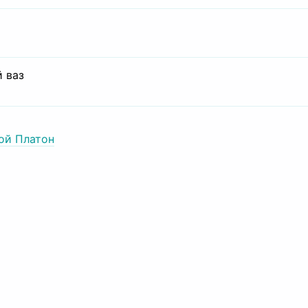
 ваз
ой Платон