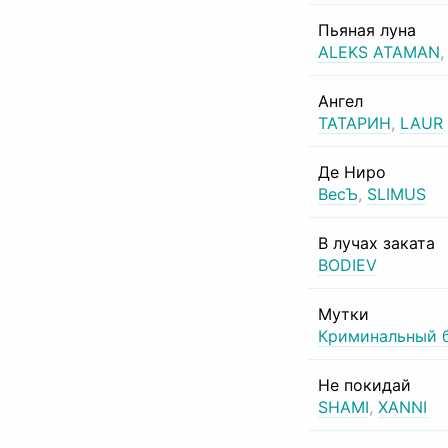
Пьяная луна
ALEKS ATAMAN
Ангел
ТАТАРИН
,
LAUR
Де Ниро
ВесЪ
,
SLIMUS
В лучах заката
BODIEV
Мутки
Криминальный 
Не покидай
SHAMI
,
XANNI