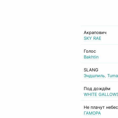
Акрапович
SKY RAE
Голос
Bakhtin
SLANG
Эндшпиль
,
Tuma
Под дождём
WHITE GALLOW
Не плачут небе
ГАМОРА