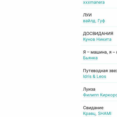
xxxmanera
ЛУИ
вайлд
,
Гуф
ДОСВИДАНИЯ
Кунов Никита
Я – машина, я –
Бьянка
Путеводная зве
Idris & Leos
Луиза
Филипп Киркор
Свидание
Кравц
,
SHAMI