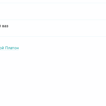
 ваз
ой Платон