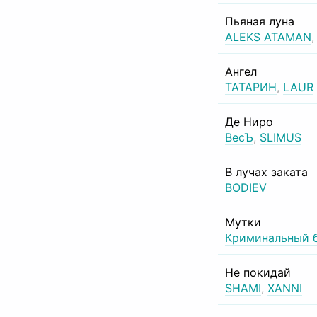
Пьяная луна
ALEKS ATAMAN
Ангел
ТАТАРИН
,
LAUR
Де Ниро
ВесЪ
,
SLIMUS
В лучах заката
BODIEV
Мутки
Криминальный 
Не покидай
SHAMI
,
XANNI