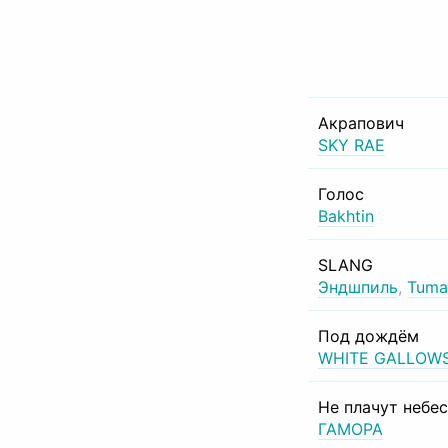
Акрапович
SKY RAE
Голос
Bakhtin
SLANG
Эндшпиль
,
Tuma
Под дождём
WHITE GALLOW
Не плачут небе
ГАМОРА