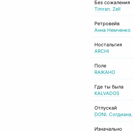
Без сожаления
Timran
,
Zell
Ретровейв
Анна Немченко
Ностальгия
ARCHI
Поле
RAIKAHO
Где ты была
KALVADOS
Отпускай
DONI
,
Согдиана
Изначально