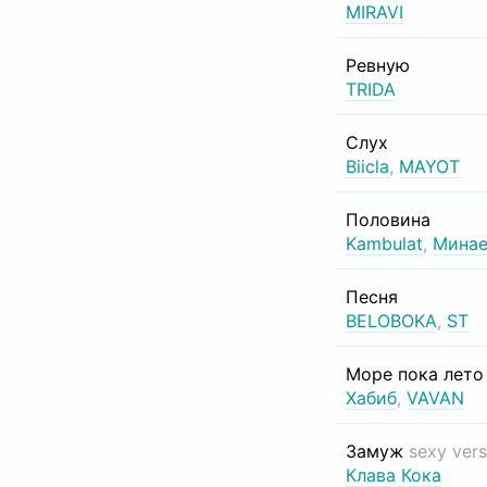
MIRAVI
Ревную
TRIDA
Слух
Biicla
,
MAYOT
Половина
Kambulat
,
Минае
Песня
BELOBOKA
,
ST
Море пока лет
Хабиб
,
VAVAN
Замуж
sexy vers
Клава Кока