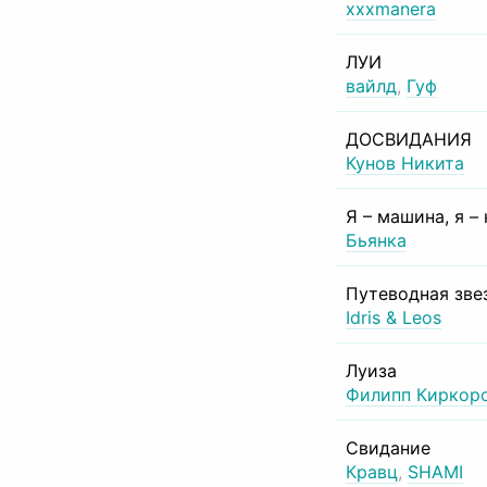
xxxmanera
ЛУИ
вайлд
,
Гуф
ДОСВИДАНИЯ
Кунов Никита
Я – машина, я –
Бьянка
Путеводная зве
Idris & Leos
Луиза
Филипп Киркор
Свидание
Кравц
,
SHAMI