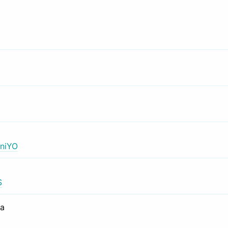
niYO
S
са