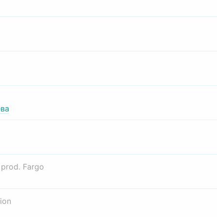
ва
о
prod. Fargo
ion