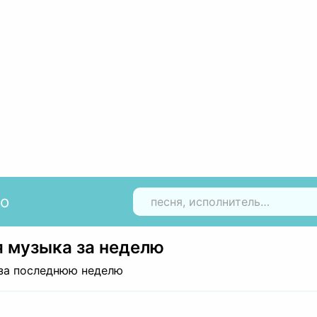
io
Н
 музыка за неделю
за последнюю неделю