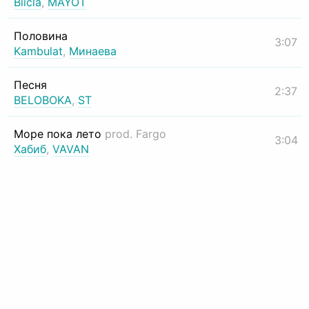
Biicla
,
MAYOT
Половина
3:07
Kambulat
,
Минаева
Песня
2:37
BELOBOKA
,
ST
Море пока лето
prod. Fargo
3:04
Хабиб
,
VAVAN