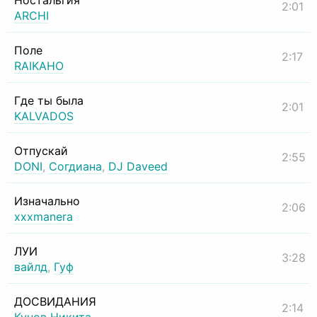
Ностальгия
2:01
ARCHI
Поле
2:17
RAIKAHO
Где ты была
2:01
KALVADOS
Отпускай
2:55
DONI
,
Согдиана
,
DJ Daveed
Изначально
2:06
xxxmanera
ЛУИ
3:28
вайлд
,
Гуф
ДОСВИДАНИЯ
2:14