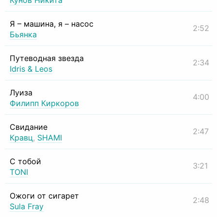
Кунов Никита
Я – машина, я – насос
2:52
Бьянка
Путеводная звезда
2:34
Idris & Leos
Луиза
4:00
Филипп Киркоров
Свидание
2:47
Кравц
,
SHAMI
С тобой
3:21
TONI
Ожоги от сигарет
2:48
Sula Fray