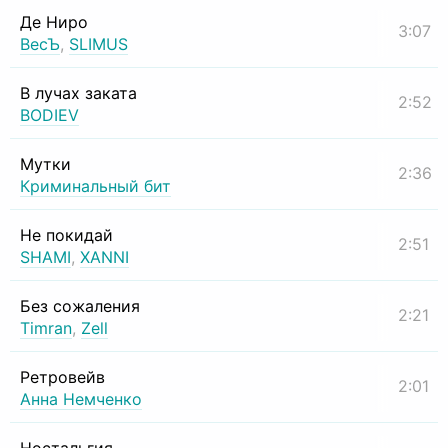
Де Ниро
3:07
ВесЪ
,
SLIMUS
В лучах заката
2:52
BODIEV
Мутки
2:36
Криминальный бит
Не покидай
2:51
SHAMI
,
XANNI
Без сожаления
2:21
Timran
,
Zell
Ретровейв
2:01
Анна Немченко