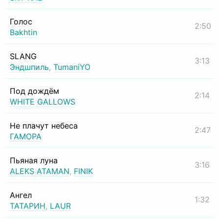
Голос
2:50
Bakhtin
SLANG
3:13
Эндшпиль
,
TumaniYO
Под дождём
2:14
WHITE GALLOWS
Не плачут небеса
2:47
ГАМОРА
Пьяная луна
3:16
ALEKS ATAMAN
,
FINIK
Ангел
1:32
ТАТАРИН
,
LAUR