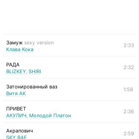
Замуж
sexy version
2:33
Клава Кока
РАДА
2:32
BLIZKEY
,
SHIRI
Затонированный ваз
1:58
Витя АК
ПРИВЕТ
2:36
АКУЛИЧ
,
Молодой Платон
Акрапович
2:59
SKY RAE