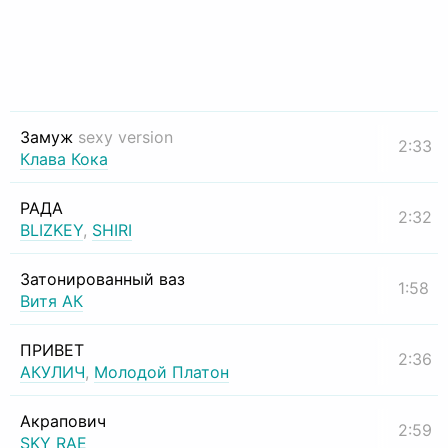
Замуж
sexy version
2:33
Клава Кока
РАДА
2:32
BLIZKEY
,
SHIRI
Затонированный ваз
1:58
Витя АК
ПРИВЕТ
2:36
АКУЛИЧ
,
Молодой Платон
Акрапович
2:59
SKY RAE