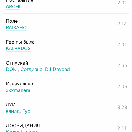
Ностальгия
2:01
ARCHI
Поле
2:17
RAIKAHO
Где ты была
2:01
KALVADOS
Отпускай
2:55
DONI
,
Согдиана
,
DJ Daveed
Изначально
2:06
xxxmanera
ЛУИ
3:28
вайлд
,
Гуф
ДОСВИДАНИЯ
2:14