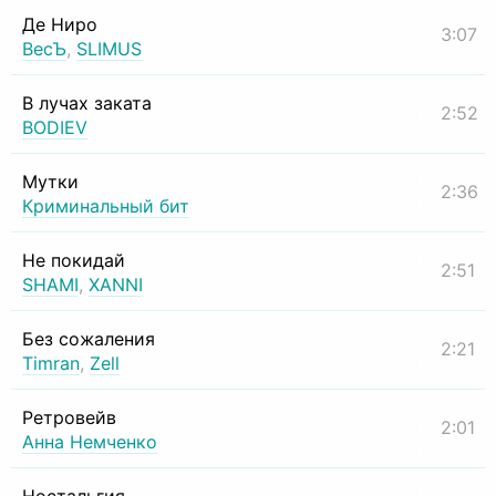
Де Ниро
3:07
ВесЪ
,
SLIMUS
В лучах заката
2:52
BODIEV
Мутки
2:36
Криминальный бит
Не покидай
2:51
SHAMI
,
XANNI
Без сожаления
2:21
Timran
,
Zell
Ретровейв
2:01
Анна Немченко