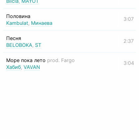
Biicla
,
MAYOT
Половина
3:07
Kambulat
,
Минаева
Песня
2:37
BELOBOKA
,
ST
Море пока лето
prod. Fargo
3:04
Хабиб
,
VAVAN