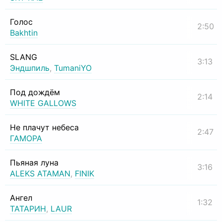
Голос
2:50
Bakhtin
SLANG
3:13
Эндшпиль
,
TumaniYO
Под дождём
2:14
WHITE GALLOWS
Не плачут небеса
2:47
ГАМОРА
Пьяная луна
3:16
ALEKS ATAMAN
,
FINIK
Ангел
1:32
ТАТАРИН
,
LAUR