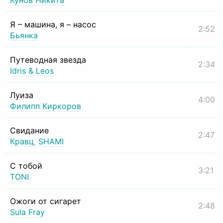
Кунов Никита
Я – машина, я – насос
2:52
Бьянка
Путеводная звезда
2:34
Idris & Leos
Луиза
4:00
Филипп Киркоров
Свидание
2:47
Кравц
,
SHAMI
С тобой
3:21
TONI
Ожоги от сигарет
2:48
Sula Fray