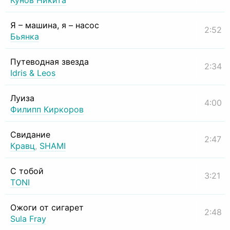
Кунов Никита
Я – машина, я – насос
2:52
Бьянка
Путеводная звезда
2:34
Idris & Leos
Луиза
4:00
Филипп Киркоров
Свидание
2:47
Кравц
,
SHAMI
С тобой
3:21
TONI
Ожоги от сигарет
2:48
Sula Fray