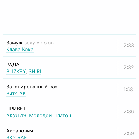
Замуж
sexy version
2:33
Клава Кока
РАДА
2:32
BLIZKEY
,
SHIRI
Затонированный ваз
1:58
Витя АК
ПРИВЕТ
2:36
АКУЛИЧ
,
Молодой Платон
Акрапович
2:59
SKY RAE