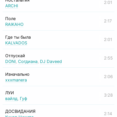
Ностальгия
2:01
ARCHI
Поле
2:17
RAIKAHO
Где ты была
2:01
KALVADOS
Отпускай
2:55
DONI
,
Согдиана
,
DJ Daveed
Изначально
2:06
xxxmanera
ЛУИ
3:28
вайлд
,
Гуф
ДОСВИДАНИЯ
2:14