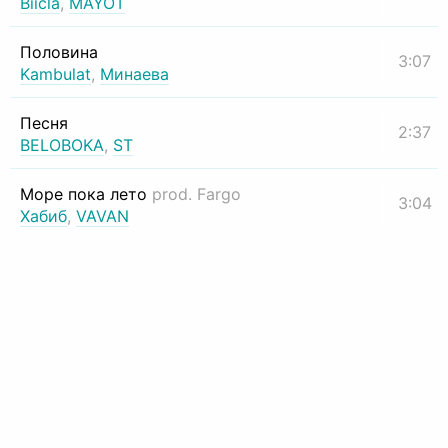
Biicla
,
MAYOT
Половина
3:07
Kambulat
,
Минаева
Песня
2:37
BELOBOKA
,
ST
Море пока лето
prod. Fargo
3:04
Хабиб
,
VAVAN