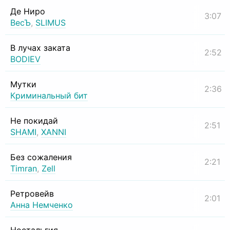
Де Ниро
3:07
ВесЪ
,
SLIMUS
В лучах заката
2:52
BODIEV
Мутки
2:36
Криминальный бит
Не покидай
2:51
SHAMI
,
XANNI
Без сожаления
2:21
Timran
,
Zell
Ретровейв
2:01
Анна Немченко