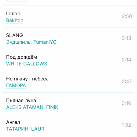
Голос
2:50
Bakhtin
SLANG
3:13
Эндшпиль
,
TumaniYO
Под дождём
2:14
WHITE GALLOWS
Не плачут небеса
2:47
ГАМОРА
Пьяная луна
3:16
ALEKS ATAMAN
,
FINIK
Ангел
1:32
ТАТАРИН
,
LAUR