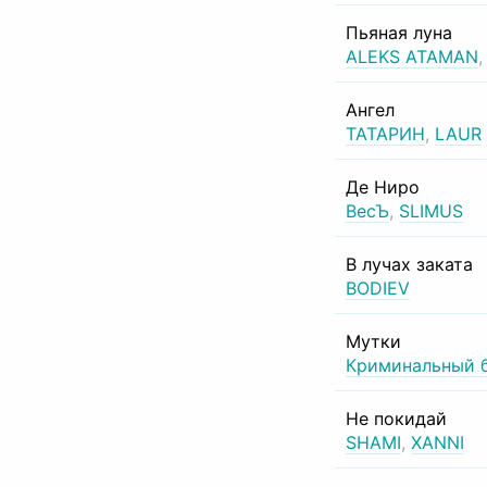
Пьяная луна
ALEKS ATAMAN
Ангел
ТАТАРИН
,
LAUR
Де Ниро
ВесЪ
,
SLIMUS
В лучах заката
BODIEV
Мутки
Криминальный 
Не покидай
SHAMI
,
XANNI