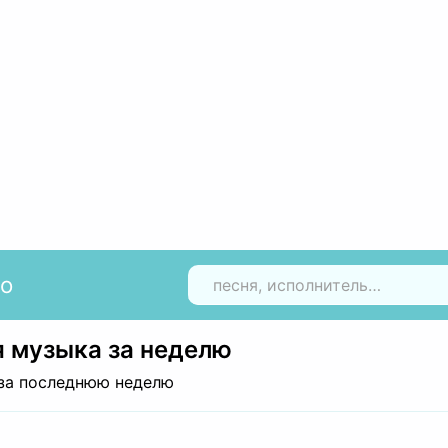
io
Н
 музыка за неделю
за последнюю неделю