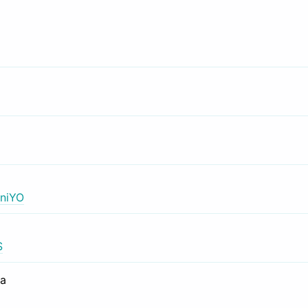
niYO
S
са