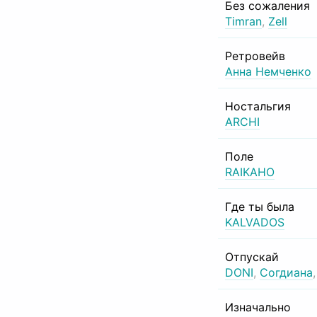
Без сожаления
Timran
,
Zell
Ретровейв
Анна Немченко
Ностальгия
ARCHI
Поле
RAIKAHO
Где ты была
KALVADOS
Отпускай
DONI
,
Согдиана
Изначально