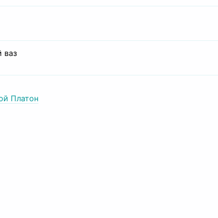
 ваз
ой Платон