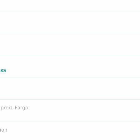
ва
о
prod. Fargo
ion