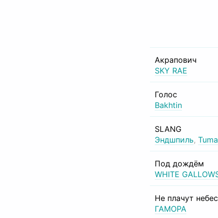
Акрапович
SKY RAE
Голос
Bakhtin
SLANG
Эндшпиль
,
Tuma
Под дождём
WHITE GALLOW
Не плачут небе
ГАМОРА