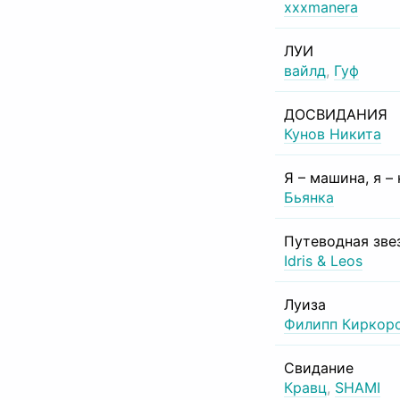
xxxmanera
ЛУИ
вайлд
,
Гуф
ДОСВИДАНИЯ
Кунов Никита
Я – машина, я –
Бьянка
Путеводная зве
Idris & Leos
Луиза
Филипп Киркор
Свидание
Кравц
,
SHAMI