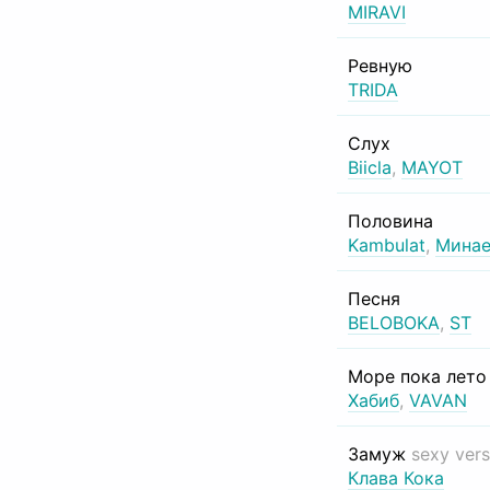
MIRAVI
Ревную
TRIDA
Слух
Biicla
,
MAYOT
Половина
Kambulat
,
Минае
Песня
BELOBOKA
,
ST
Море пока лет
Хабиб
,
VAVAN
Замуж
sexy vers
Клава Кока