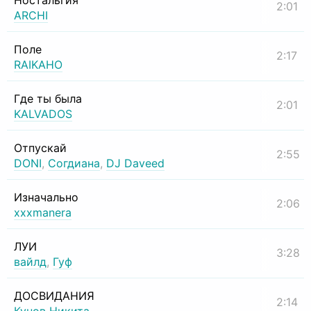
Ностальгия
2:01
ARCHI
Поле
2:17
RAIKAHO
Где ты была
2:01
KALVADOS
Отпускай
2:55
DONI
,
Согдиана
,
DJ Daveed
Изначально
2:06
xxxmanera
ЛУИ
3:28
вайлд
,
Гуф
ДОСВИДАНИЯ
2:14