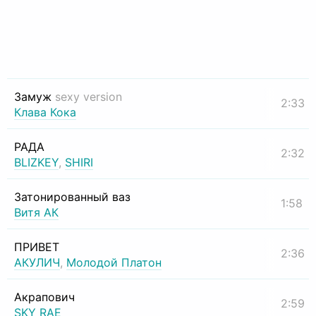
Замуж
sexy version
2:33
Клава Кока
РАДА
2:32
BLIZKEY
,
SHIRI
Затонированный ваз
1:58
Витя АК
ПРИВЕТ
2:36
АКУЛИЧ
,
Молодой Платон
Акрапович
2:59
SKY RAE