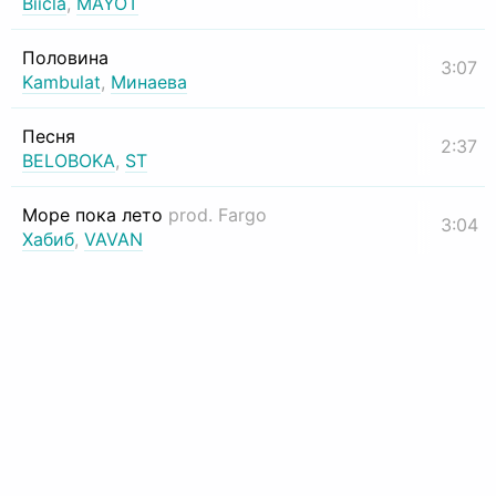
Biicla
,
MAYOT
Половина
3:07
Kambulat
,
Минаева
Песня
2:37
BELOBOKA
,
ST
Море пока лето
prod. Fargo
3:04
Хабиб
,
VAVAN