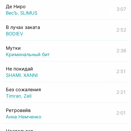
Де Ниро
3:07
ВесЪ
,
SLIMUS
В лучах заката
2:52
BODIEV
Мутки
2:36
Криминальный бит
Не покидай
2:51
SHAMI
,
XANNI
Без сожаления
2:21
Timran
,
Zell
Ретровейв
2:01
Анна Немченко