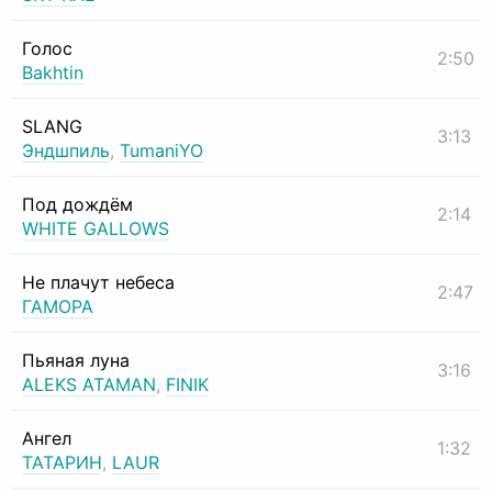
Голос
2:50
Bakhtin
SLANG
3:13
Эндшпиль
,
TumaniYO
Под дождём
2:14
WHITE GALLOWS
Не плачут небеса
2:47
ГАМОРА
Пьяная луна
3:16
ALEKS ATAMAN
,
FINIK
Ангел
1:32
ТАТАРИН
,
LAUR