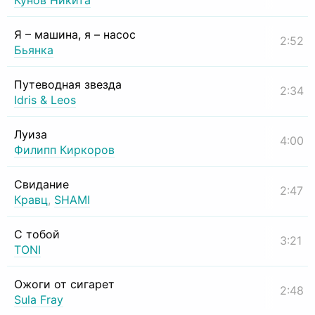
Кунов Никита
Я – машина, я – насос
2:52
Бьянка
Путеводная звезда
2:34
Idris & Leos
Луиза
4:00
Филипп Киркоров
Свидание
2:47
Кравц
,
SHAMI
С тобой
3:21
TONI
Ожоги от сигарет
2:48
Sula Fray