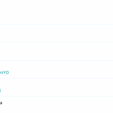
niYO
S
са