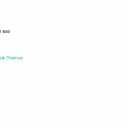
 ваз
ой Платон