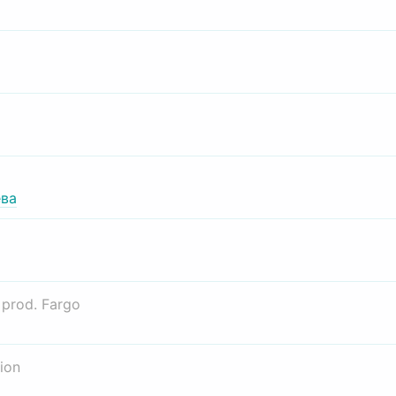
ва
о
prod. Fargo
ion