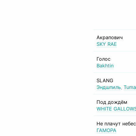
Акрапович
SKY RAE
Голос
Bakhtin
SLANG
Эндшпиль
,
Tuma
Под дождём
WHITE GALLOW
Не плачут небе
ГАМОРА