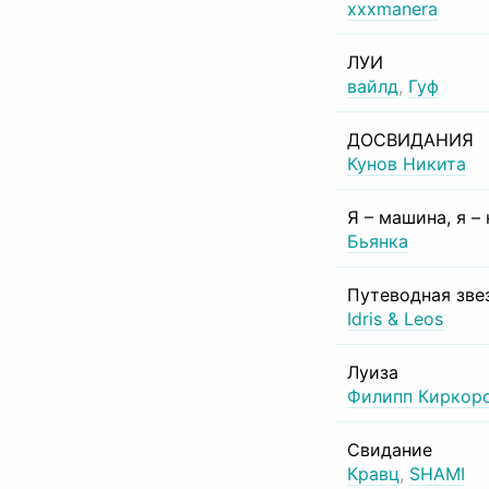
xxxmanera
ЛУИ
вайлд
,
Гуф
ДОСВИДАНИЯ
Кунов Никита
Я – машина, я –
Бьянка
Путеводная зве
Idris & Leos
Луиза
Филипп Киркор
Свидание
Кравц
,
SHAMI