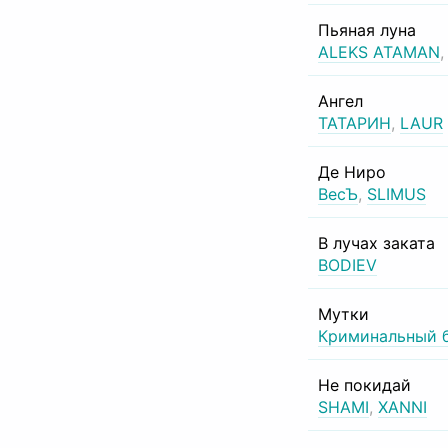
Пьяная луна
ALEKS ATAMAN
Ангел
ТАТАРИН
,
LAUR
Де Ниро
ВесЪ
,
SLIMUS
В лучах заката
BODIEV
Мутки
Криминальный 
Не покидай
SHAMI
,
XANNI