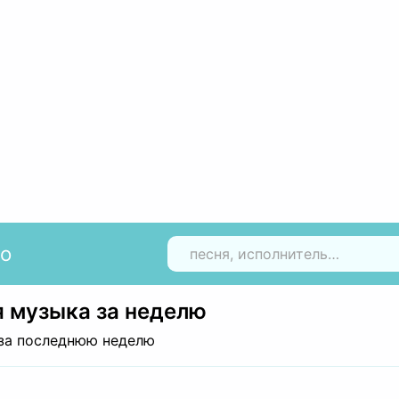
io
Н
 музыка за неделю
за последнюю неделю