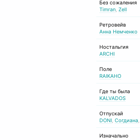
Без сожаления
Timran
,
Zell
Ретровейв
Анна Немченко
Ностальгия
ARCHI
Поле
RAIKAHO
Где ты была
KALVADOS
Отпускай
DONI
,
Согдиана
Изначально