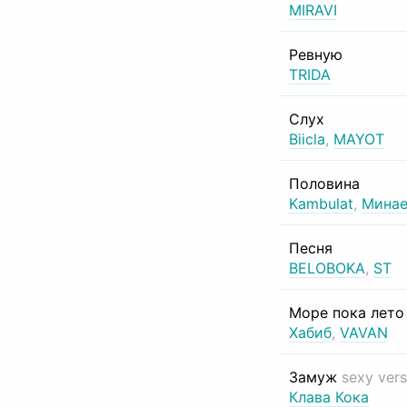
MIRAVI
Ревную
TRIDA
Слух
Biicla
,
MAYOT
Половина
Kambulat
,
Минае
Песня
BELOBOKA
,
ST
Море пока лет
Хабиб
,
VAVAN
Замуж
sexy vers
Клава Кока