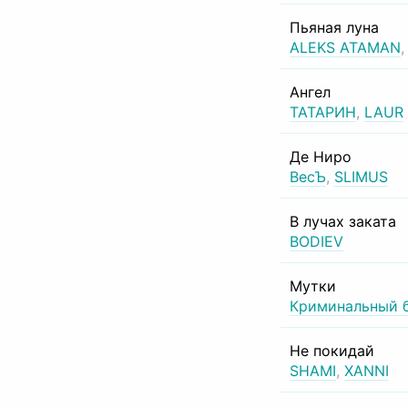
Пьяная луна
ALEKS ATAMAN
Ангел
ТАТАРИН
,
LAUR
Де Ниро
ВесЪ
,
SLIMUS
В лучах заката
BODIEV
Мутки
Криминальный 
Не покидай
SHAMI
,
XANNI