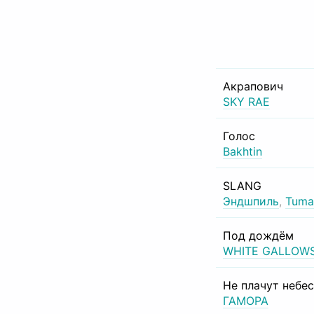
Акрапович
SKY RAE
Голос
Bakhtin
SLANG
Эндшпиль
,
Tuma
Под дождём
WHITE GALLOW
Не плачут небе
ГАМОРА