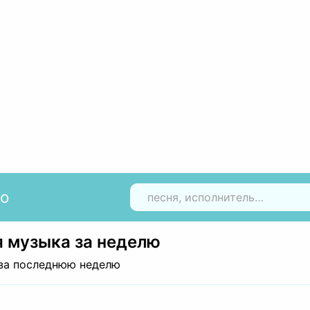
io
Н
 музыка за неделю
за последнюю неделю