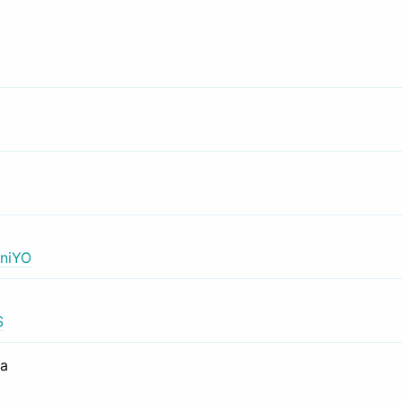
niYO
S
са