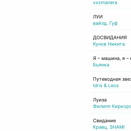
xxxmanera
ЛУИ
вайлд
,
Гуф
ДОСВИДАНИЯ
Кунов Никита
Я – машина, я –
Бьянка
Путеводная зве
Idris & Leos
Луиза
Филипп Киркор
Свидание
Кравц
,
SHAMI