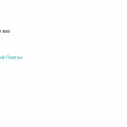
 ваз
ой Платон