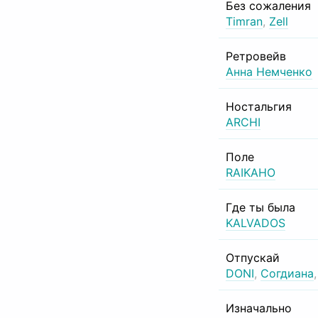
Без сожаления
Timran
,
Zell
Ретровейв
Анна Немченко
Ностальгия
ARCHI
Поле
RAIKAHO
Где ты была
KALVADOS
Отпускай
DONI
,
Согдиана
Изначально