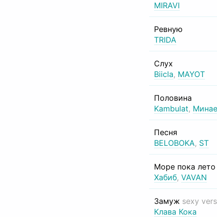
MIRAVI
Ревную
TRIDA
Слух
Biicla
,
MAYOT
Половина
Kambulat
,
Минае
Песня
BELOBOKA
,
ST
Море пока лет
Хабиб
,
VAVAN
Замуж
sexy vers
Клава Кока