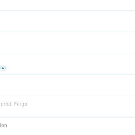
ва
о
prod. Fargo
ion