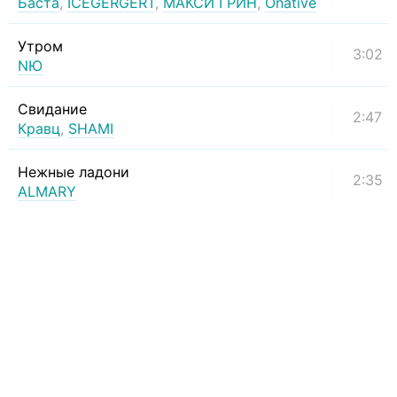
Баста
,
ICEGERGERT
,
МАКСИ ГРИН
,
Onative
Утром
3:02
NЮ
Свидание
2:47
Кравц
,
SHAMI
Нежные ладони
2:35
ALMARY