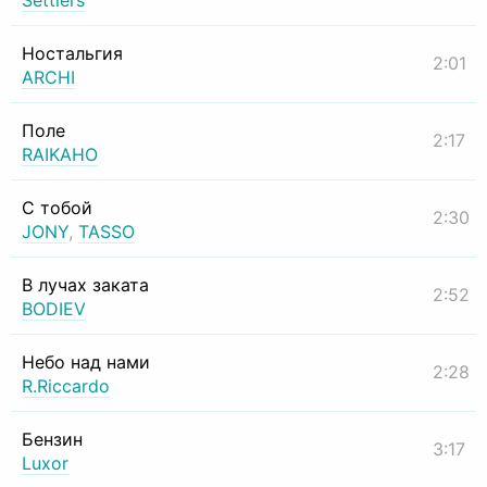
Settlers
Ностальгия
2:01
ARCHI
Поле
2:17
RAIKAHO
С тобой
2:30
JONY
,
TASSO
В лучах заката
2:52
BODIEV
Небо над нами
2:28
R.Riccardo
Бензин
3:17
Luxor