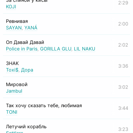
За спиной у кисы
2:29
KOJI
Ревнивая
2:00
SAYAN
,
YANÁ
Оп Давай Давай
2:02
Police in Paris
,
GORILLA GLU
,
LIL NAKU
ЗНАК
3:36
Toxi$
,
Дора
Мировой
3:02
Jambul
Так хочу сказать тебе, любимая
3:44
TONI
Летучий корабль
3:23