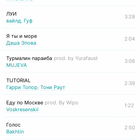
ЛУИ
3:28
вайлд
,
Гуф
Я ты и море
2:04
Даша Эпова
Турмалин параиба
prod. by Yurafaust
3:06
MUJEVA
TUTORIAL
2:39
Гарри Топор
,
Тони Раут
Еду по Москве
prod. By Wipo
1:22
Voskresenskii
Голос
2:50
Bakhtin