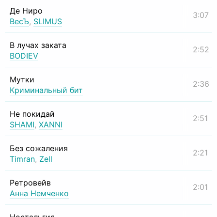
Де Ниро
3:07
ВесЪ
,
SLIMUS
В лучах заката
2:52
BODIEV
Мутки
2:36
Криминальный бит
Не покидай
2:51
SHAMI
,
XANNI
Без сожаления
2:21
Timran
,
Zell
Ретровейв
2:01
Анна Немченко