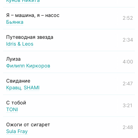
Кунов Никита
Я – машина, я – насос
2:52
Бьянка
Путеводная звезда
2:34
Idris & Leos
Луиза
4:00
Филипп Киркоров
Свидание
2:47
Кравц
,
SHAMI
С тобой
3:21
TONI
Ожоги от сигарет
2:48
Sula Fray