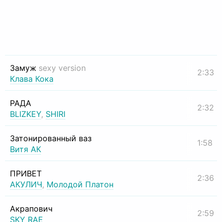
Замуж
sexy version
2:33
Клава Кока
РАДА
2:32
BLIZKEY
,
SHIRI
Затонированный ваз
1:58
Витя АК
ПРИВЕТ
2:36
АКУЛИЧ
,
Молодой Платон
Акрапович
2:59
SKY RAE