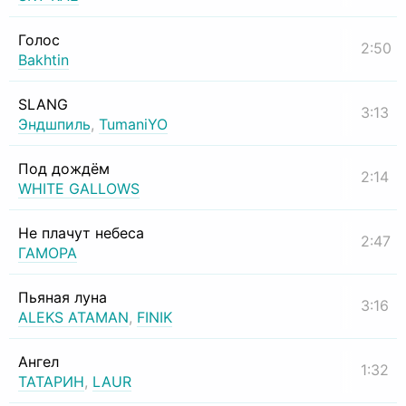
Голос
2:50
Bakhtin
SLANG
3:13
Эндшпиль
,
TumaniYO
Под дождём
2:14
WHITE GALLOWS
Не плачут небеса
2:47
ГАМОРА
Пьяная луна
3:16
ALEKS ATAMAN
,
FINIK
Ангел
1:32
ТАТАРИН
,
LAUR