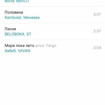
Biicla
,
MAYOT
Половина
3:07
Kambulat
,
Минаева
Песня
2:37
BELOBOKA
,
ST
Море пока лето
prod. Fargo
3:04
Хабиб
,
VAVAN