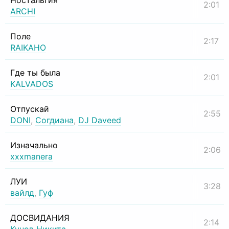
Ностальгия
2:01
ARCHI
Поле
2:17
RAIKAHO
Где ты была
2:01
KALVADOS
Отпускай
2:55
DONI
,
Согдиана
,
DJ Daveed
Изначально
2:06
xxxmanera
ЛУИ
3:28
вайлд
,
Гуф
ДОСВИДАНИЯ
2:14