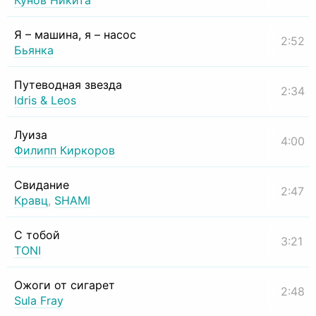
Кунов Никита
Я – машина, я – насос
2:52
Бьянка
Путеводная звезда
2:34
Idris & Leos
Луиза
4:00
Филипп Киркоров
Свидание
2:47
Кравц
,
SHAMI
С тобой
3:21
TONI
Ожоги от сигарет
2:48
Sula Fray