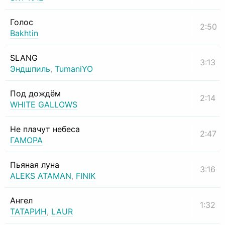
Голос
2:50
Bakhtin
SLANG
3:13
Эндшпиль
,
TumaniYO
Под дождём
2:14
WHITE GALLOWS
Не плачут небеса
2:47
ГАМОРА
Пьяная луна
3:16
ALEKS ATAMAN
,
FINIK
Ангел
1:32
ТАТАРИН
,
LAUR