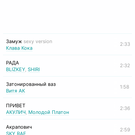
Замуж
sexy version
2:33
Клава Кока
РАДА
2:32
BLIZKEY
,
SHIRI
Затонированный ваз
1:58
Витя АК
ПРИВЕТ
2:36
АКУЛИЧ
,
Молодой Платон
Акрапович
2:59
SKY RAE