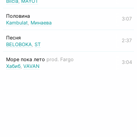
Biicla
,
MAYOT
Половина
3:07
Kambulat
,
Минаева
Песня
2:37
BELOBOKA
,
ST
Море пока лето
prod. Fargo
3:04
Хабиб
,
VAVAN