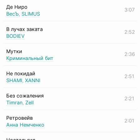
Де Ниро
3:07
ВесЪ
,
SLIMUS
В лучах заката
2:52
BODIEV
Мутки
2:36
Криминальный бит
Не покидай
2:51
SHAMI
,
XANNI
Без сожаления
2:21
Timran
,
Zell
Ретровейв
2:01
Анна Немченко