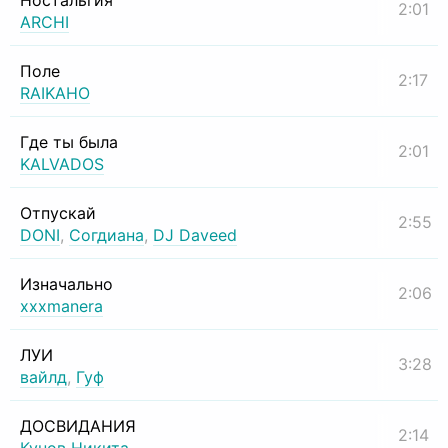
Ностальгия
2:01
ARCHI
Поле
2:17
RAIKAHO
Где ты была
2:01
KALVADOS
Отпускай
2:55
DONI
,
Согдиана
,
DJ Daveed
Изначально
2:06
xxxmanera
ЛУИ
3:28
вайлд
,
Гуф
ДОСВИДАНИЯ
2:14