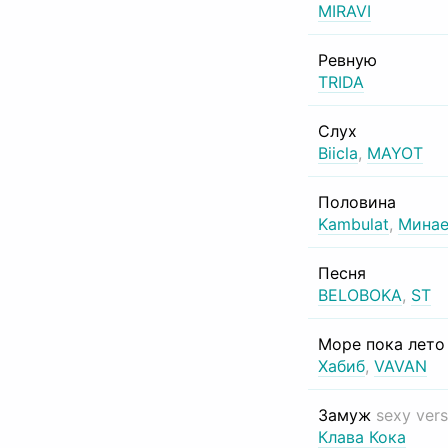
MIRAVI
Ревную
TRIDA
Слух
Biicla
,
MAYOT
Половина
Kambulat
,
Минае
Песня
BELOBOKA
,
ST
Море пока лет
Хабиб
,
VAVAN
Замуж
sexy vers
Клава Кока