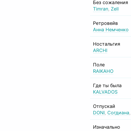
Без сожаления
Timran
,
Zell
Ретровейв
Анна Немченко
Ностальгия
ARCHI
Поле
RAIKAHO
Где ты была
KALVADOS
Отпускай
DONI
,
Согдиана
Изначально