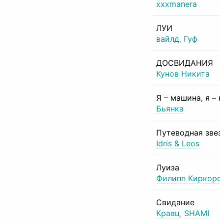
xxxmanera
ЛУИ
вайлд
,
Гуф
ДОСВИДАНИЯ
Кунов Никита
Я – машина, я –
Бьянка
Путеводная зве
Idris & Leos
Луиза
Филипп Киркор
Свидание
Кравц
,
SHAMI