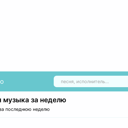
io
Н
 музыка за неделю
за последнюю неделю