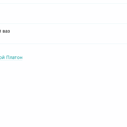
 ваз
ой Платон