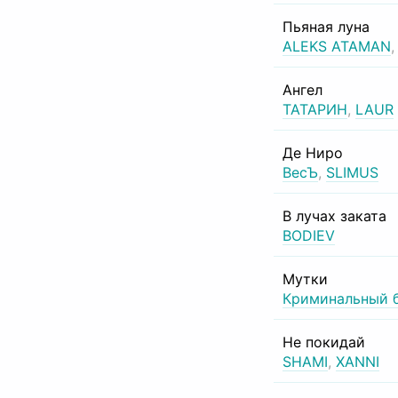
Пьяная луна
ALEKS ATAMAN
Ангел
ТАТАРИН
,
LAUR
Де Ниро
ВесЪ
,
SLIMUS
В лучах заката
BODIEV
Мутки
Криминальный 
Не покидай
SHAMI
,
XANNI