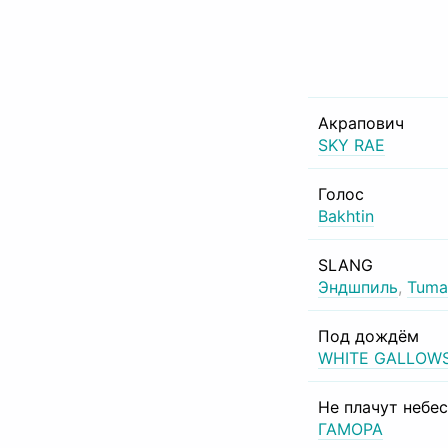
Акрапович
SKY RAE
Голос
Bakhtin
SLANG
Эндшпиль
,
Tuma
Под дождём
WHITE GALLOW
Не плачут небе
ГАМОРА