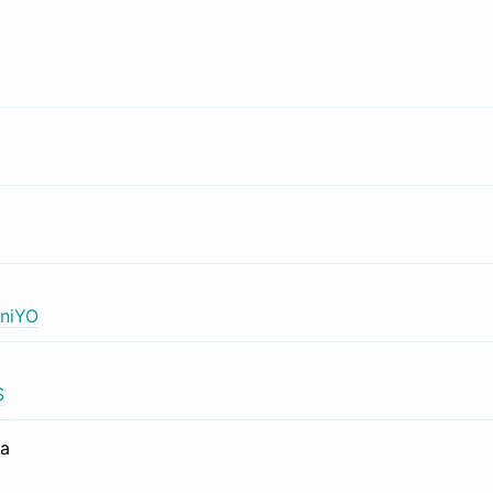
niYO
S
са