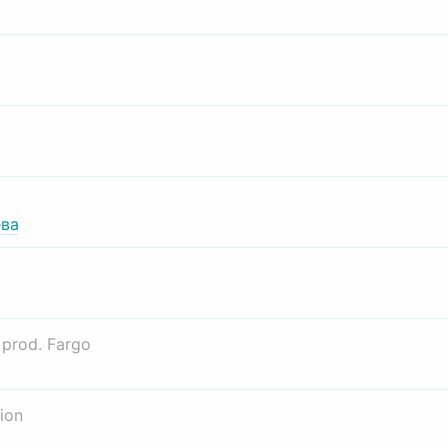
ва
о
prod. Fargo
ion