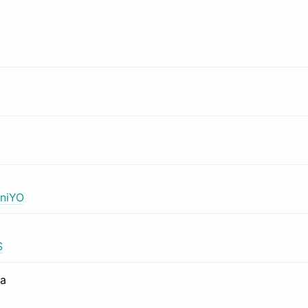
niYO
S
са