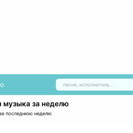
io
Н
 музыка за неделю
за последнюю неделю