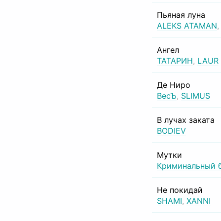
Пьяная луна
ALEKS ATAMAN
Ангел
ТАТАРИН
,
LAUR
Де Ниро
ВесЪ
,
SLIMUS
В лучах заката
BODIEV
Мутки
Криминальный 
Не покидай
SHAMI
,
XANNI