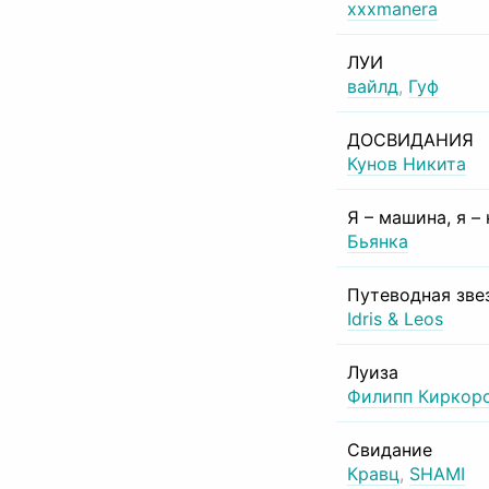
xxxmanera
ЛУИ
вайлд
,
Гуф
ДОСВИДАНИЯ
Кунов Никита
Я – машина, я –
Бьянка
Путеводная зве
Idris & Leos
Луиза
Филипп Киркор
Свидание
Кравц
,
SHAMI