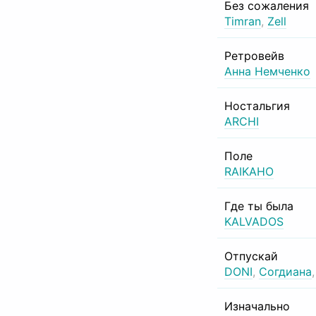
Без сожаления
Timran
,
Zell
Ретровейв
Анна Немченко
Ностальгия
ARCHI
Поле
RAIKAHO
Где ты была
KALVADOS
Отпускай
DONI
,
Согдиана
Изначально