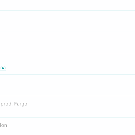
ва
о
prod. Fargo
ion