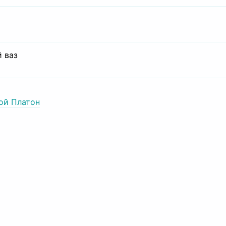
 ваз
ой Платон