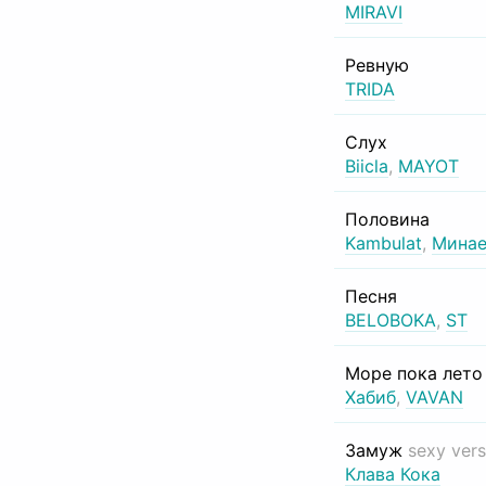
MIRAVI
Ревную
TRIDA
Слух
Biicla
,
MAYOT
Половина
Kambulat
,
Минае
Песня
BELOBOKA
,
ST
Море пока лет
Хабиб
,
VAVAN
Замуж
sexy vers
Клава Кока