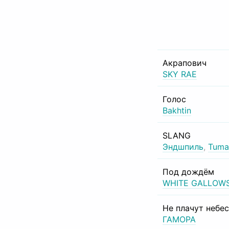
Акрапович
SKY RAE
Голос
Bakhtin
SLANG
Эндшпиль
,
Tuma
Под дождём
WHITE GALLOW
Не плачут небе
ГАМОРА