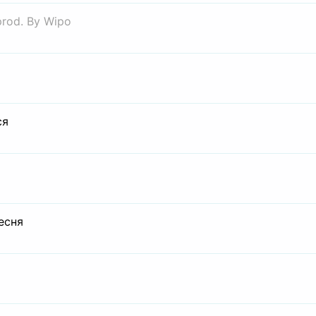
prod. By Wipo
ся
есня