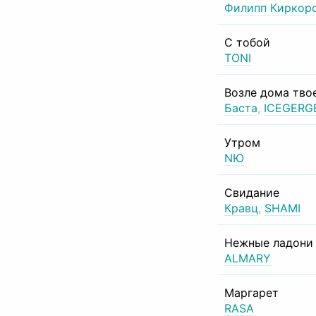
Филипп Киркор
С тобой
TONI
Возле дома тво
Баста
,
ICEGERG
Утром
NЮ
Свидание
Кравц
,
SHAMI
Нежные ладони
ALMARY
Маргарет
RASA