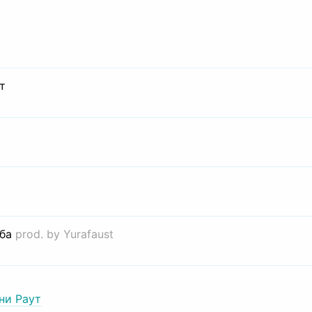
т
иба
prod. by Yurafaust
ни Раут