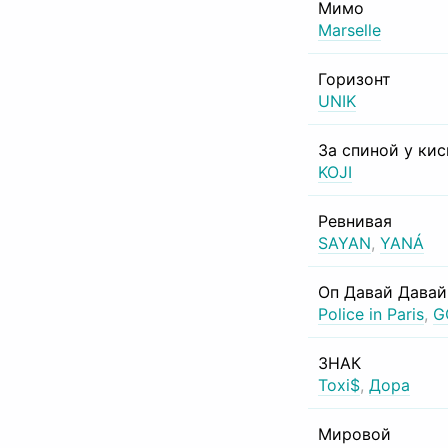
Мимо
Marselle
Горизонт
UNIK
За спиной у ки
KOJI
Ревнивая
SAYAN
,
YANÁ
Оп Давай Давай
Police in Paris
,
G
ЗНАК
Toxi$
,
Дора
Мировой