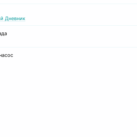
й Дневник
зда
 насос