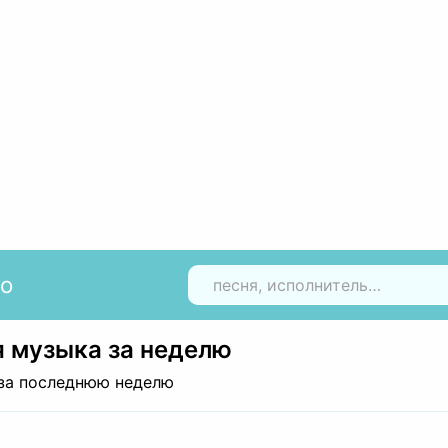
io
Н
 музыка за неделю
за последнюю неделю