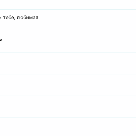
ь тебе, любимая
ь