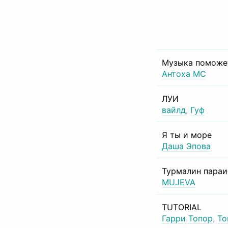
Музыка поможе
Антоха МС
ЛУИ
вайлд
,
Гуф
Я ты и море
Даша Эпова
Турмалин пара
MUJEVA
TUTORIAL
Гарри Топор
,
То