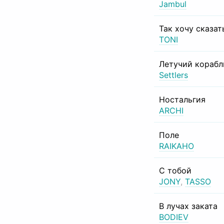
Jambul
Так хочу сказат
TONI
Летучий корабл
Settlers
Ностальгия
ARCHI
Поле
RAIKAHO
С тобой
JONY
,
TASSO
В лучах заката
BODIEV