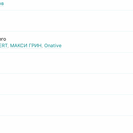
ов
его
ERT
,
МАКСИ ГРИН
,
Onative