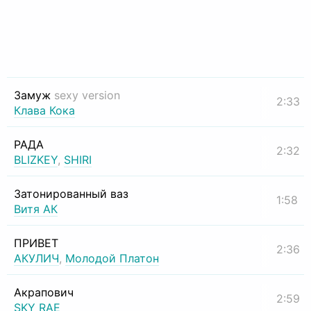
Замуж
sexy version
2:33
Клава Кока
РАДА
2:32
BLIZKEY
,
SHIRI
Затонированный ваз
1:58
Витя АК
ПРИВЕТ
2:36
АКУЛИЧ
,
Молодой Платон
Акрапович
2:59
SKY RAE