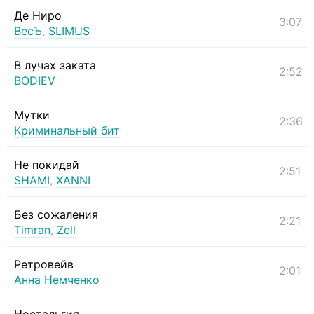
Де Ниро
3:07
ВесЪ
,
SLIMUS
В лучах заката
2:52
BODIEV
Мутки
2:36
Криминальный бит
Не покидай
2:51
SHAMI
,
XANNI
Без сожаления
2:21
Timran
,
Zell
Ретровейв
2:01
Анна Немченко