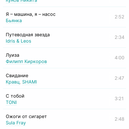
Кунов Никита
Я – машина, я – насос
2:52
Бьянка
Путеводная звезда
2:34
Idris & Leos
Луиза
4:00
Филипп Киркоров
Свидание
2:47
Кравц
,
SHAMI
С тобой
3:21
TONI
Ожоги от сигарет
2:48
Sula Fray