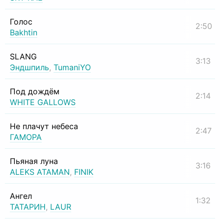
Голос
2:50
Bakhtin
SLANG
3:13
Эндшпиль
,
TumaniYO
Под дождём
2:14
WHITE GALLOWS
Не плачут небеса
2:47
ГАМОРА
Пьяная луна
3:16
ALEKS ATAMAN
,
FINIK
Ангел
1:32
ТАТАРИН
,
LAUR