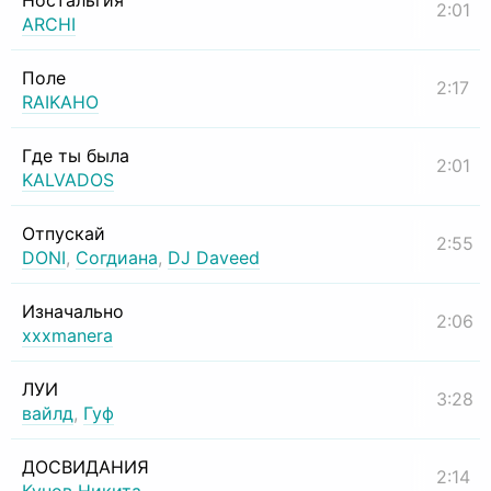
Ностальгия
2:01
ARCHI
Поле
2:17
RAIKAHO
Где ты была
2:01
KALVADOS
Отпускай
2:55
DONI
,
Согдиана
,
DJ Daveed
Изначально
2:06
xxxmanera
ЛУИ
3:28
вайлд
,
Гуф
ДОСВИДАНИЯ
2:14