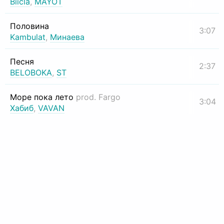
Biicla
,
MAYOT
Половина
3:07
Kambulat
,
Минаева
Песня
2:37
BELOBOKA
,
ST
Море пока лето
prod. Fargo
3:04
Хабиб
,
VAVAN