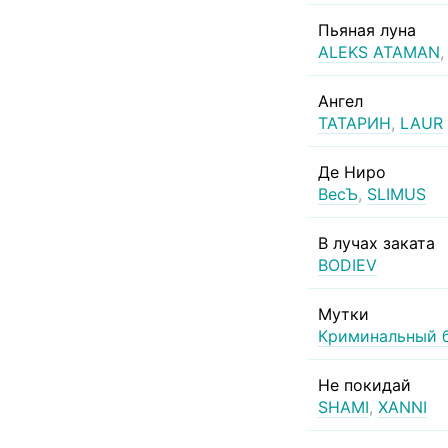
Пьяная луна
ALEKS ATAMAN
Ангел
ТАТАРИН
,
LAUR
Де Ниро
ВесЪ
,
SLIMUS
В лучах заката
BODIEV
Мутки
Криминальный 
Не покидай
SHAMI
,
XANNI