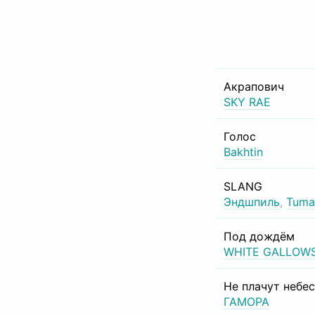
Акрапович
SKY RAE
Голос
Bakhtin
SLANG
Эндшпиль
,
Tuma
Под дождём
WHITE GALLOW
Не плачут небе
ГАМОРА