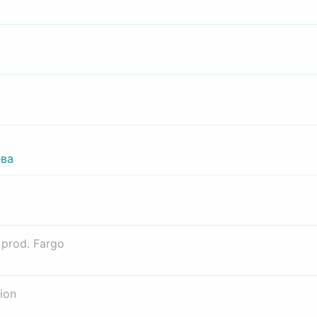
ва
о
prod. Fargo
ion