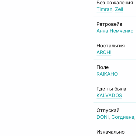
Без сожаления
Timran
,
Zell
Ретровейв
Анна Немченко
Ностальгия
ARCHI
Поле
RAIKAHO
Где ты была
KALVADOS
Отпускай
DONI
,
Согдиана
Изначально