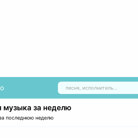
io
Н
 музыка за неделю
за последнюю неделю