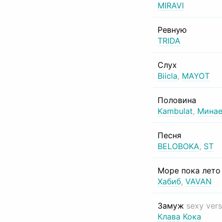
MIRAVI
Ревную
TRIDA
Слух
Biicla
,
MAYOT
Половина
Kambulat
,
Минае
Песня
BELOBOKA
,
ST
Море пока лет
Хабиб
,
VAVAN
Замуж
sexy vers
Клава Кока