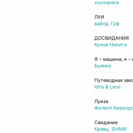
xxxmanera
ЛУИ
вайлд
,
Гуф
ДОСВИДАНИЯ
Кунов Никита
Я – машина, я –
Бьянка
Путеводная зве
Idris & Leos
Луиза
Филипп Киркор
Свидание
Кравц
,
SHAMI