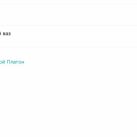
 ваз
ой Платон