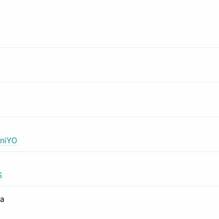
niYO
S
са