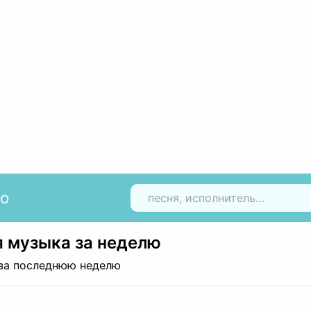
io
Н
 музыка за неделю
за последнюю неделю