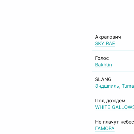
Акрапович
SKY RAE
Голос
Bakhtin
SLANG
Эндшпиль
,
Tuma
Под дождём
WHITE GALLOW
Не плачут небе
ГАМОРА