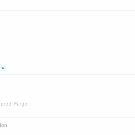
ва
о
prod. Fargo
ion