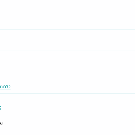
niYO
S
са