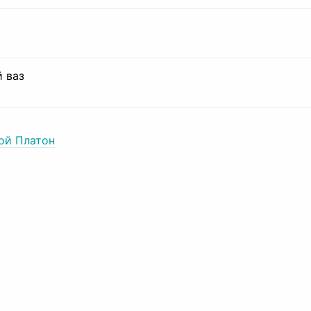
 ваз
ой Платон