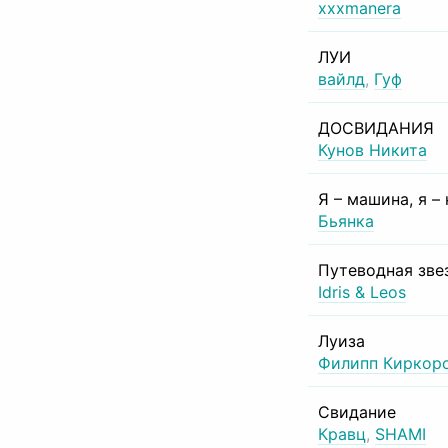
xxxmanera
ЛУИ
вайлд
,
Гуф
ДОСВИДАНИЯ
Кунов Никита
Я – машина, я –
Бьянка
Путеводная зве
Idris & Leos
Луиза
Филипп Киркор
Свидание
Кравц
,
SHAMI