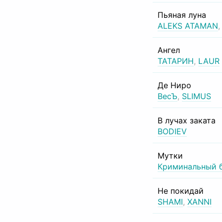
Пьяная луна
ALEKS ATAMAN
Ангел
ТАТАРИН
,
LAUR
Де Ниро
ВесЪ
,
SLIMUS
В лучах заката
BODIEV
Мутки
Криминальный 
Не покидай
SHAMI
,
XANNI