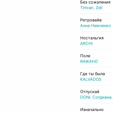
Без сожаления
Timran
,
Zell
Ретровейв
Анна Немченко
Ностальгия
ARCHI
Поле
RAIKAHO
Где ты была
KALVADOS
Отпускай
DONI
,
Согдиана
Изначально