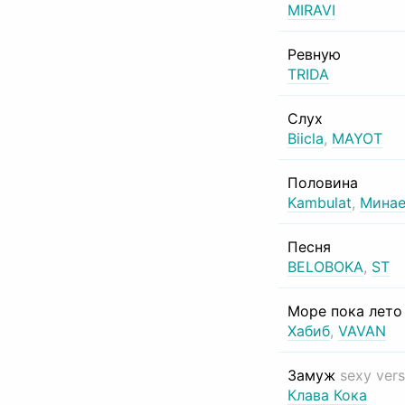
MIRAVI
Ревную
TRIDA
Слух
Biicla
,
MAYOT
Половина
Kambulat
,
Минае
Песня
BELOBOKA
,
ST
Море пока лет
Хабиб
,
VAVAN
Замуж
sexy vers
Клава Кока