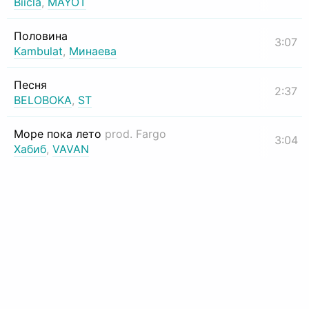
Biicla
,
MAYOT
Половина
3:07
Kambulat
,
Минаева
Песня
2:37
BELOBOKA
,
ST
Море пока лето
prod. Fargo
3:04
Хабиб
,
VAVAN