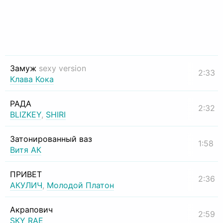
Замуж
sexy version
2:33
Клава Кока
РАДА
2:32
BLIZKEY
,
SHIRI
Затонированный ваз
1:58
Витя АК
ПРИВЕТ
2:36
АКУЛИЧ
,
Молодой Платон
Акрапович
2:59
SKY RAE