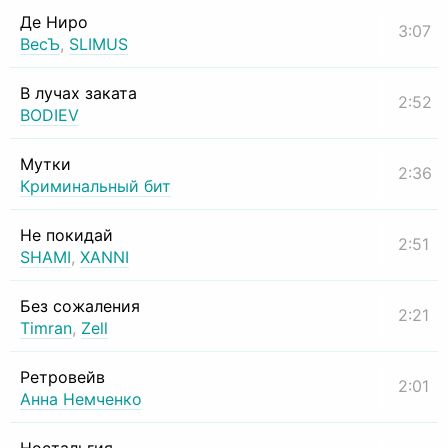
Де Ниро
3:07
ВесЪ
,
SLIMUS
В лучах заката
2:52
BODIEV
Мутки
2:36
Криминальный бит
Не покидай
2:51
SHAMI
,
XANNI
Без сожаления
2:21
Timran
,
Zell
Ретровейв
2:01
Анна Немченко