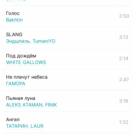
Голос
2:50
Bakhtin
SLANG
3:13
Эндшпиль
,
TumaniYO
Под дождём
2:14
WHITE GALLOWS
Не плачут небеса
2:47
ГАМОРА
Пьяная луна
3:16
ALEKS ATAMAN
,
FINIK
Ангел
1:32
ТАТАРИН
,
LAUR