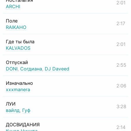
Ностальгия
2:01
ARCHI
Поле
2:17
RAIKAHO
Где ты была
2:01
KALVADOS
Отпускай
2:55
DONI
,
Согдиана
,
DJ Daveed
Изначально
2:06
xxxmanera
ЛУИ
3:28
вайлд
,
Гуф
ДОСВИДАНИЯ
2:14