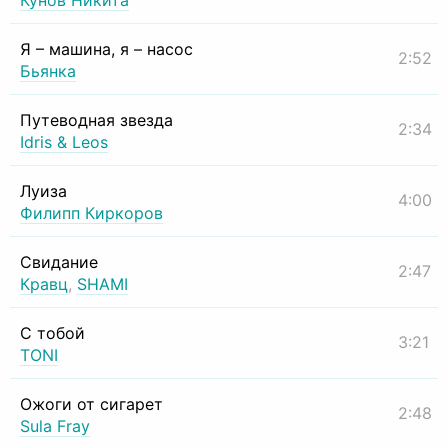
Кунов Никита
Я – машина, я – насос
2:52
Бьянка
Путеводная звезда
2:34
Idris & Leos
Луиза
4:00
Филипп Киркоров
Свидание
2:47
Кравц
,
SHAMI
С тобой
3:21
TONI
Ожоги от сигарет
2:48
Sula Fray