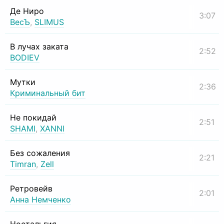
Де Ниро
3:07
ВесЪ
,
SLIMUS
В лучах заката
2:52
BODIEV
Мутки
2:36
Криминальный бит
Не покидай
2:51
SHAMI
,
XANNI
Без сожаления
2:21
Timran
,
Zell
Ретровейв
2:01
Анна Немченко