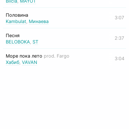
Biicla
,
MAYOT
Половина
3:07
Kambulat
,
Минаева
Песня
2:37
BELOBOKA
,
ST
Море пока лето
prod. Fargo
3:04
Хабиб
,
VAVAN