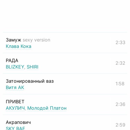
Замуж
sexy version
2:33
Клава Кока
РАДА
2:32
BLIZKEY
,
SHIRI
Затонированный ваз
1:58
Витя АК
ПРИВЕТ
2:36
АКУЛИЧ
,
Молодой Платон
Акрапович
2:59
SKY RAE