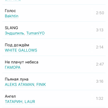
Голос
2:50
Bakhtin
SLANG
3:13
Эндшпиль
,
TumaniYO
Под дождём
2:14
WHITE GALLOWS
Не плачут небеса
2:47
ГАМОРА
Пьяная луна
3:16
ALEKS ATAMAN
,
FINIK
Ангел
1:32
ТАТАРИН
,
LAUR