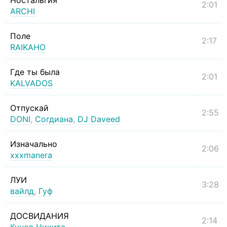
Ностальгия
2:01
ARCHI
Поле
2:17
RAIKAHO
Где ты была
2:01
KALVADOS
Отпускай
2:55
DONI
,
Согдиана
,
DJ Daveed
Изначально
2:06
xxxmanera
ЛУИ
3:28
вайлд
,
Гуф
ДОСВИДАНИЯ
2:14