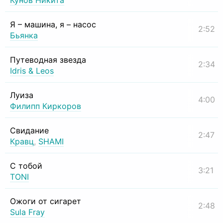
Кунов Никита
Я – машина, я – насос
2:52
Бьянка
Путеводная звезда
2:34
Idris & Leos
Луиза
4:00
Филипп Киркоров
Свидание
2:47
Кравц
,
SHAMI
С тобой
3:21
TONI
Ожоги от сигарет
2:48
Sula Fray