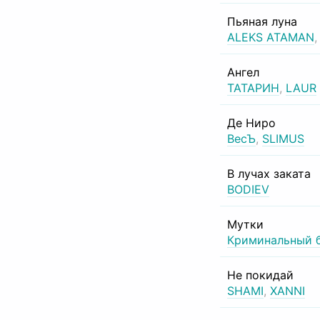
Пьяная луна
ALEKS ATAMAN
Ангел
ТАТАРИН
,
LAUR
Де Ниро
ВесЪ
,
SLIMUS
В лучах заката
BODIEV
Мутки
Криминальный 
Не покидай
SHAMI
,
XANNI