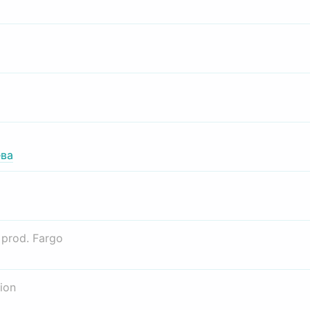
ва
о
prod. Fargo
ion