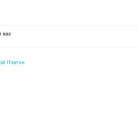
 ваз
ой Платон