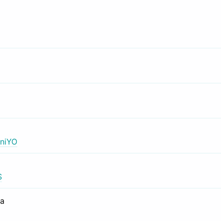
niYO
S
са