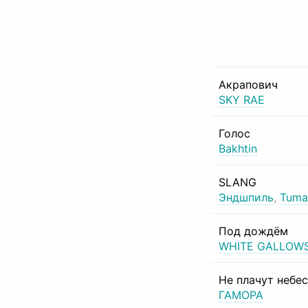
Акрапович
SKY RAE
Голос
Bakhtin
SLANG
Эндшпиль
,
Tuma
Под дождём
WHITE GALLOW
Не плачут небе
ГАМОРА