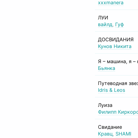
xxxmanera
ЛУИ
вайлд
,
Гуф
ДОСВИДАНИЯ
Кунов Никита
Я – машина, я –
Бьянка
Путеводная зве
Idris & Leos
Луиза
Филипп Киркор
Свидание
Кравц
,
SHAMI