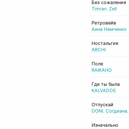
Без сожаления
Timran
,
Zell
Ретровейв
Анна Немченко
Ностальгия
ARCHI
Поле
RAIKAHO
Где ты была
KALVADOS
Отпускай
DONI
,
Согдиана
Изначально