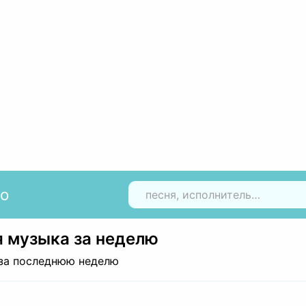
io
Н
 музыка за неделю
за последнюю неделю