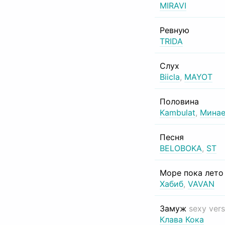
MIRAVI
Ревную
TRIDA
Слух
Biicla
,
MAYOT
Половина
Kambulat
,
Минае
Песня
BELOBOKA
,
ST
Море пока лет
Хабиб
,
VAVAN
Замуж
sexy vers
Клава Кока