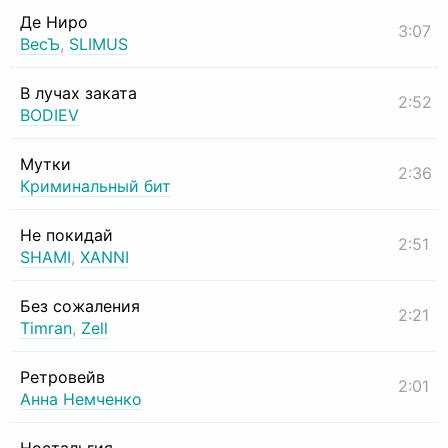
Де Ниро
3:07
ВесЪ
,
SLIMUS
В лучах заката
2:52
BODIEV
Мутки
2:36
Криминальный бит
Не покидай
2:51
SHAMI
,
XANNI
Без сожаления
2:21
Timran
,
Zell
Ретровейв
2:01
Анна Немченко