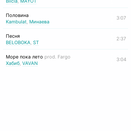
Biicla
,
MAYOT
Половина
3:07
Kambulat
,
Минаева
Песня
2:37
BELOBOKA
,
ST
Море пока лето
prod. Fargo
3:04
Хабиб
,
VAVAN