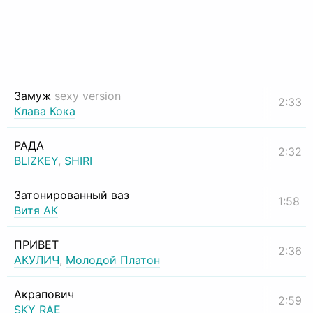
Замуж
sexy version
2:33
Клава Кока
РАДА
2:32
BLIZKEY
,
SHIRI
Затонированный ваз
1:58
Витя АК
ПРИВЕТ
2:36
АКУЛИЧ
,
Молодой Платон
Акрапович
2:59
SKY RAE