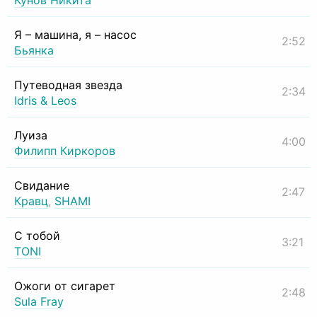
Кунов Никита
Я – машина, я – насос
2:52
Бьянка
Путеводная звезда
2:34
Idris & Leos
Луиза
4:00
Филипп Киркоров
Свидание
2:47
Кравц
,
SHAMI
С тобой
3:21
TONI
Ожоги от сигарет
2:48
Sula Fray