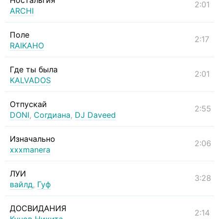
Ностальгия
2:01
ARCHI
Поле
2:17
RAIKAHO
Где ты была
2:01
KALVADOS
Отпускай
2:55
DONI
,
Согдиана
,
DJ Daveed
Изначально
2:06
xxxmanera
ЛУИ
3:28
вайлд
,
Гуф
ДОСВИДАНИЯ
2:14