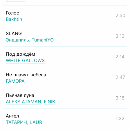
Голос
2:50
Bakhtin
SLANG
3:13
Эндшпиль
,
TumaniYO
Под дождём
2:14
WHITE GALLOWS
Не плачут небеса
2:47
ГАМОРА
Пьяная луна
3:16
ALEKS ATAMAN
,
FINIK
Ангел
1:32
ТАТАРИН
,
LAUR