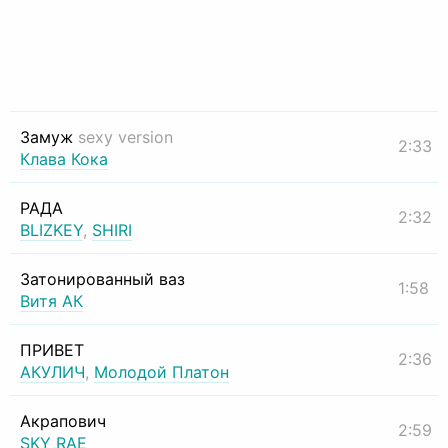
Замуж
sexy version
2:33
Клава Кока
РАДА
2:32
BLIZKEY
,
SHIRI
Затонированный ваз
1:58
Витя АК
ПРИВЕТ
2:36
АКУЛИЧ
,
Молодой Платон
Акрапович
2:59
SKY RAE