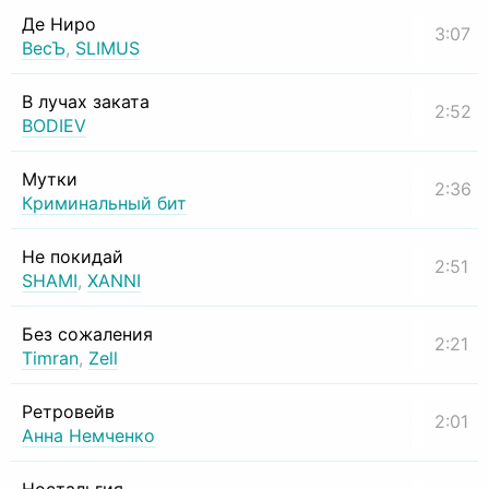
Де Ниро
3:07
ВесЪ
,
SLIMUS
В лучах заката
2:52
BODIEV
Мутки
2:36
Криминальный бит
Не покидай
2:51
SHAMI
,
XANNI
Без сожаления
2:21
Timran
,
Zell
Ретровейв
2:01
Анна Немченко