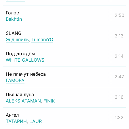
Голос
2:50
Bakhtin
SLANG
3:13
Эндшпиль
,
TumaniYO
Под дождём
2:14
WHITE GALLOWS
Не плачут небеса
2:47
ГАМОРА
Пьяная луна
3:16
ALEKS ATAMAN
,
FINIK
Ангел
1:32
ТАТАРИН
,
LAUR