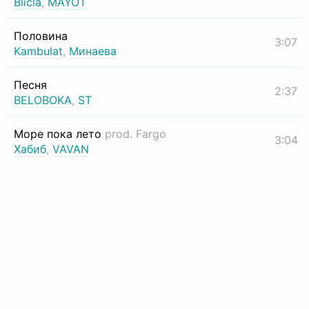
Biicla
,
MAYOT
Половина
3:07
Kambulat
,
Минаева
Песня
2:37
BELOBOKA
,
ST
Море пока лето
prod. Fargo
3:04
Хабиб
,
VAVAN