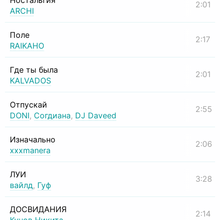
Ностальгия
2:01
ARCHI
Поле
2:17
RAIKAHO
Где ты была
2:01
KALVADOS
Отпускай
2:55
DONI
,
Согдиана
,
DJ Daveed
Изначально
2:06
xxxmanera
ЛУИ
3:28
вайлд
,
Гуф
ДОСВИДАНИЯ
2:14