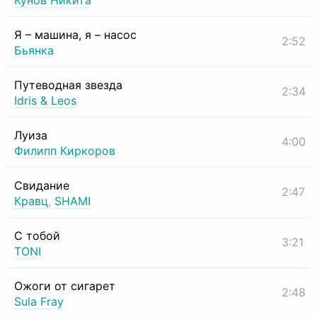
Кунов Никита
Я – машина, я – насос
2:52
Бьянка
Путеводная звезда
2:34
Idris & Leos
Луиза
4:00
Филипп Киркоров
Свидание
2:47
Кравц
,
SHAMI
С тобой
3:21
TONI
Ожоги от сигарет
2:48
Sula Fray