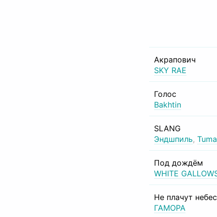
Акрапович
SKY RAE
Голос
Bakhtin
SLANG
Эндшпиль
,
Tuma
Под дождём
WHITE GALLOW
Не плачут небе
ГАМОРА