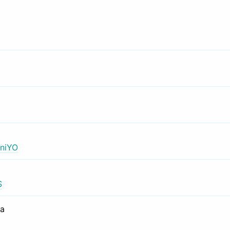
niYO
S
са