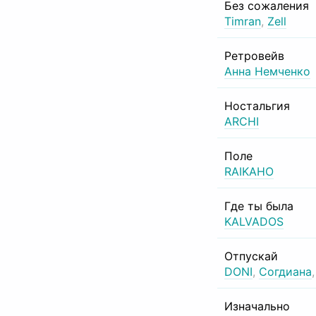
Без сожаления
Timran
,
Zell
Ретровейв
Анна Немченко
Ностальгия
ARCHI
Поле
RAIKAHO
Где ты была
KALVADOS
Отпускай
DONI
,
Согдиана
Изначально