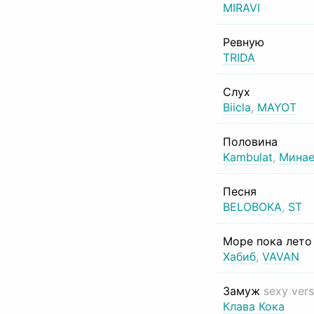
MIRAVI
Ревную
TRIDA
Слух
Biicla
,
MAYOT
Половина
Kambulat
,
Минае
Песня
BELOBOKA
,
ST
Море пока лет
Хабиб
,
VAVAN
Замуж
sexy vers
Клава Кока