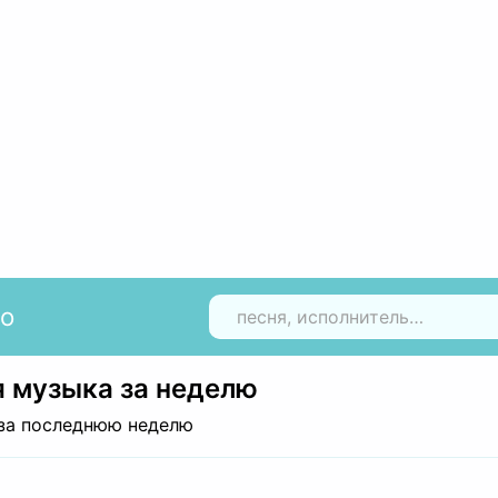
io
Н
 музыка за неделю
за последнюю неделю