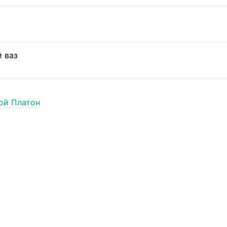
 ваз
ой Платон