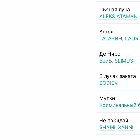
Пьяная луна
ALEKS ATAMAN
Ангел
ТАТАРИН
,
LAUR
Де Ниро
ВесЪ
,
SLIMUS
В лучах заката
BODIEV
Мутки
Криминальный 
Не покидай
SHAMI
,
XANNI