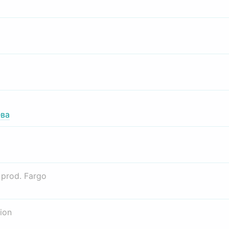
ва
о
prod. Fargo
ion