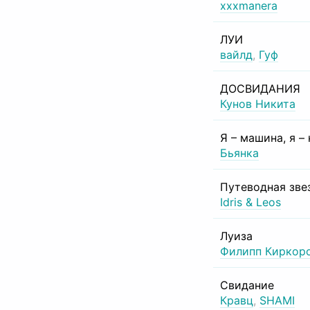
xxxmanera
ЛУИ
вайлд
,
Гуф
ДОСВИДАНИЯ
Кунов Никита
Я – машина, я –
Бьянка
Путеводная зве
Idris & Leos
Луиза
Филипп Киркор
Свидание
Кравц
,
SHAMI