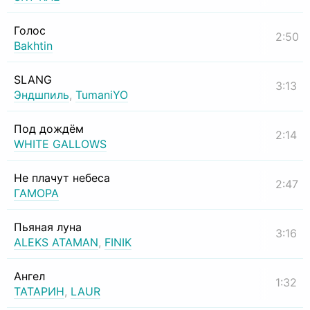
Голос
2:50
Bakhtin
SLANG
3:13
Эндшпиль
,
TumaniYO
Под дождём
2:14
WHITE GALLOWS
Не плачут небеса
2:47
ГАМОРА
Пьяная луна
3:16
ALEKS ATAMAN
,
FINIK
Ангел
1:32
ТАТАРИН
,
LAUR