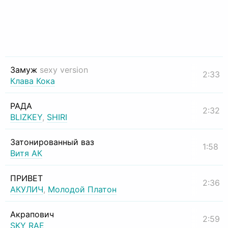
Замуж
sexy version
2:33
Клава Кока
РАДА
2:32
BLIZKEY
,
SHIRI
Затонированный ваз
1:58
Витя АК
ПРИВЕТ
2:36
АКУЛИЧ
,
Молодой Платон
Акрапович
2:59
SKY RAE