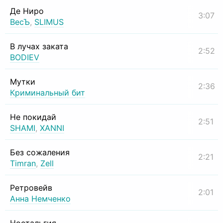
Де Ниро
3:07
ВесЪ
,
SLIMUS
В лучах заката
2:52
BODIEV
Мутки
2:36
Криминальный бит
Не покидай
2:51
SHAMI
,
XANNI
Без сожаления
2:21
Timran
,
Zell
Ретровейв
2:01
Анна Немченко