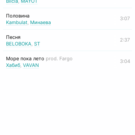
Biicla
,
MAYOT
Половина
3:07
Kambulat
,
Минаева
Песня
2:37
BELOBOKA
,
ST
Море пока лето
prod. Fargo
3:04
Хабиб
,
VAVAN