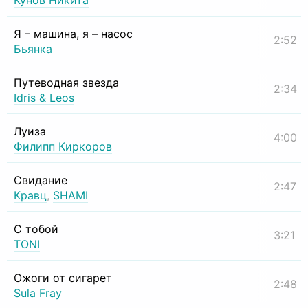
Кунов Никита
Я – машина, я – насос
2:52
Бьянка
Путеводная звезда
2:34
Idris & Leos
Луиза
4:00
Филипп Киркоров
Свидание
2:47
Кравц
,
SHAMI
С тобой
3:21
TONI
Ожоги от сигарет
2:48
Sula Fray