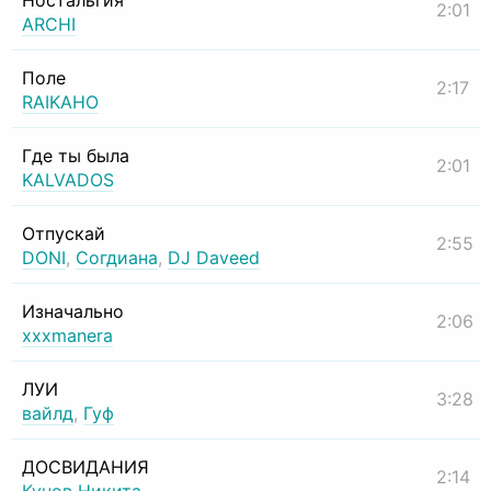
Ностальгия
2:01
ARCHI
Поле
2:17
RAIKAHO
Где ты была
2:01
KALVADOS
Отпускай
2:55
DONI
,
Согдиана
,
DJ Daveed
Изначально
2:06
xxxmanera
ЛУИ
3:28
вайлд
,
Гуф
ДОСВИДАНИЯ
2:14